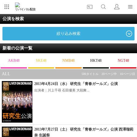
リバイバル配信
公演を検索
絞り込み検索
新着の公演一覧
AKB48
SKE48
NMB48
HKT48
NGT48
ALL
586タイトル 20ページ中 16ページ目
2013年4月24日（水） 研究生「青春ガールズ」公演
出演者：川上千尋 石田優美 大段舞...
2013年7月27日（土） 研究生「青春ガールズ」公演 西澤瑠莉
奈 生誕祭