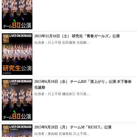
2013年11月16日（土） 研究生「青春ガールズ」公演
出演者：川上千尋 石田優美 大段舞...
2015年6月10日（水） チームBII「逆上がり」公演 木下春奈
生誕祭
出演者：川上千尋 磯佳奈江 市川美...
2015年9月28日（月） チームM「RESET」公演
出演者：東由樹 石塚朱莉 川上千尋...