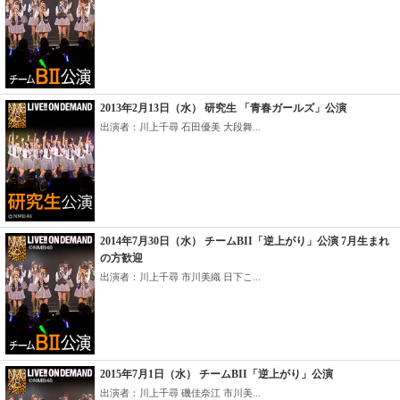
2013年2月13日（水） 研究生 「青春ガールズ」公演
出演者：川上千尋 石田優美 大段舞...
2014年7月30日（水） チームBII「逆上がり」公演 7月生まれ
の方歓迎
出演者：川上千尋 市川美織 日下こ...
2015年7月1日（水） チームBII「逆上がり」公演
出演者：川上千尋 磯佳奈江 市川美...