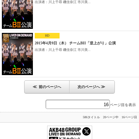
出演者：川上千尋 磯佳奈江 市川美...
HD
2015年4月9日（木） チームBII「逆上がり」公演
出演者：川上千尋 磯佳奈江 市川美...
≪
≫
前のページへ
次のページへ
ページ目を表示
586タイトル 20ページ中 16ページ目