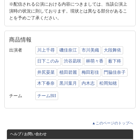
※配信される公演における内容につきましては、当該公演上
演時の状況に則しております。現状とは異なる部分があるこ
とを予めご了承ください。
商品情報
出演者
川上千尋
磯佳奈江
市川美織
大段舞依
日下このみ
渋谷凪咲
林萌々香
薮下柊
井尻晏菜
植田碧麗
梅田彩佳
門脇佳奈子
木下春奈
黒川葉月
内木志
松岡知穂
チーム
チームBII
▲このページのトップへ
ヘルプ / お問い合わせ