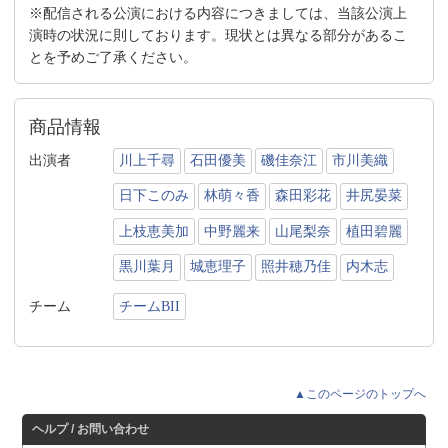
※配信される公演における内容につきましては、当該公演上
演時の状況に則しております。現状とは異なる部分があるこ
とを予めご了承ください。
商品情報
出演者
川上千尋
石田優美
磯佳奈江
市川美織
日下このみ
林萌々香
森田彩花
井尻晏菜
上枝恵美加
中野麗来
山尾梨奈
植田碧麗
黒川葉月
城恵理子
照井穂乃佳
内木志
チーム
チームBII
▲このページのトップへ
ヘルプ / お問い合わせ