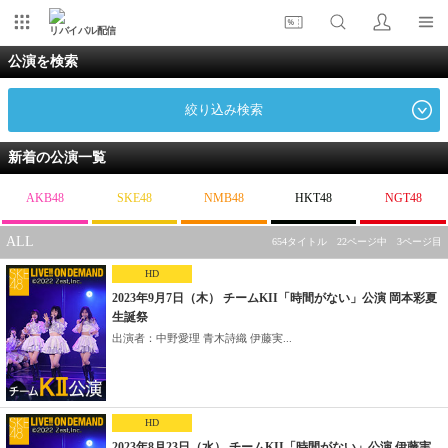
リバイバル配信
公演を検索
絞り込み検索
新着の公演一覧
AKB48
SKE48
NMB48
HKT48
NGT48
ALL
654タイトル 22ページ中 3ページ目
HD
2023年9月7日（木） チームKII「時間がない」公演 岡本彩夏
生誕祭
出演者：中野愛理 青木詩織 伊藤実...
HD
2023年8月23日（水） チームKII「時間がない」公演 伊藤実