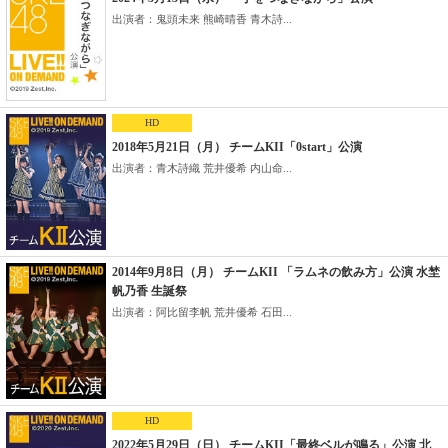
出演者：鬼頭未来 熊崎晴香 青木詩...
HD
2018年5月21日（月） チームKII「0start」公演
出演者：青木詩織 荒井優希 内山命...
2014年9月8日（月） チームKII 「ラムネの飲み方」公演 水埜
帆乃香 生誕祭
出演者：阿比留李帆 荒井優希 石田...
HD
2022年5月29日（日） チームKII「最終ベルが鳴る」公演 北