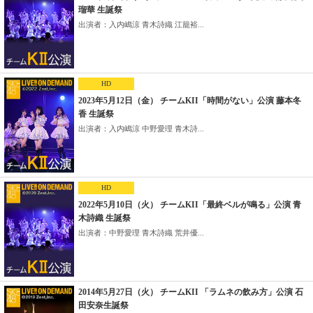
瑠華 生誕祭
出演者：入内嶋涼 青木詩織 江籠裕...
HD
2023年5月12日（金） チームKII「時間がない」公演 藤本冬
香 生誕祭
出演者：入内嶋涼 中野愛理 青木詩...
HD
2022年5月10日（火） チームKII「最終ベルが鳴る」公演 青
木詩織 生誕祭
出演者：中野愛理 青木詩織 荒井優...
2014年5月27日（火） チームKII 「ラムネの飲み方」公演 石
田安奈生誕祭