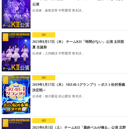
公演
出演者：倉島杏実 中野愛理 青木詩...
HD
2023年8月17日（木） チームKII「時間がない」公演 太田彩
夏 生誕祭
出演者：入内嶋涼 中野愛理 青木詩...
HD
2019年1月17日（木） SKE48-1グランプリ ～ポスト松村香織
決定戦～
出演者：相川暖花 杉山愛佳 青木詩...
HD
2021年6月5日（土） チームKII「最終ベルが鳴る」公演 北野