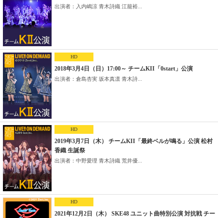
出演者：入内嶋涼 青木詩織 江籠裕...
HD
2018年3月4日（日）17:00～ チームKII「0start」公演
出演者：倉島杏実 坂本真凛 青木詩...
HD
2019年3月7日（木） チームKII「最終ベルが鳴る」公演 松村
香織 生誕祭
出演者：中野愛理 青木詩織 荒井優...
HD
2021年12月2日（木） SKE48 ユニット曲特別公演 対抗戦 チー