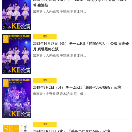
希 生誕祭
出演者：入内嶋涼 中野愛理 青木詩...
HD
2023年10月27日（金） チームKII「時間がない」公演 日高優
月 劇場最終公演
出演者：入内嶋涼 中野愛理 青木詩...
HD
2019年9月2日（月） チームKII「最終ベルが鳴る」公演
出演者：中野愛理 青木詩織 荒井優...
HD
2024年3月13日（水） 「手をつなぎながら」公演