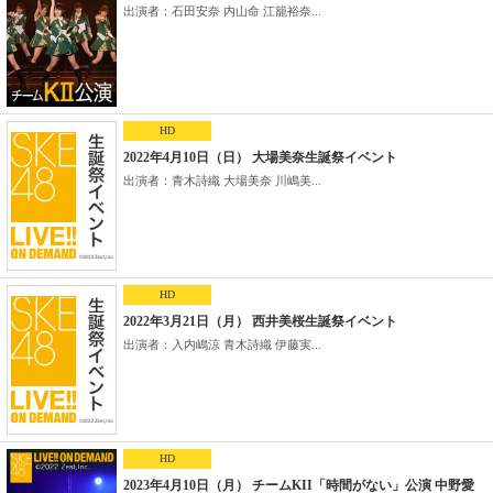
出演者：石田安奈 内山命 江籠裕奈...
HD
2022年4月10日（日） 大場美奈生誕祭イベント
出演者：青木詩織 大場美奈 川嶋美...
HD
2022年3月21日（月） 西井美桜生誕祭イベント
出演者：入内嶋涼 青木詩織 伊藤実...
HD
2023年4月10日（月） チームKII「時間がない」公演 中野愛