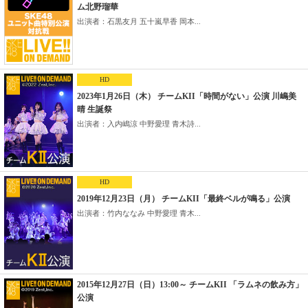
ム北野瑠華
出演者：石黒友月 五十嵐早香 岡本...
HD
2023年1月26日（木） チームKII「時間がない」公演 川嶋美
晴 生誕祭
出演者：入内嶋涼 中野愛理 青木詩...
HD
2019年12月23日（月） チームKII「最終ベルが鳴る」公演
出演者：竹内ななみ 中野愛理 青木...
2015年12月27日（日）13:00～ チームKII 「ラムネの飲み方」
公演