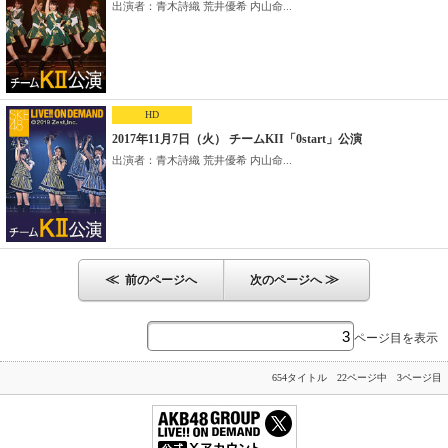
出演者：青木詩織 荒井優希 内山命...
HD
2017年11月7日（火） チームKII「0start」公演
出演者：青木詩織 荒井優希 内山命...
≪
≫
前のページへ
次のページへ
ページ目を表示
654タイトル 22ページ中 3ページ目