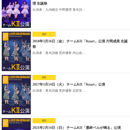
理 生誕祭
出演者：入内嶋涼 中野愛理 青木詩...
HD
2018年3月16日（金） チームKII「0start」公演 片岡成美 生誕
祭
出演者：青木詩織 荒井優希 内山命...
HD
2017年3月14日（火） チームKII「0start」公演
出演者：青木詩織 荒井優希 石田安...
HD
2021年2月14日（日） チームKII「最終ベルが鳴る」公演