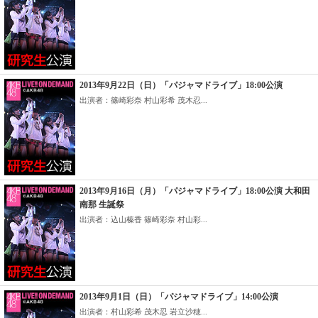
2013年9月22日（日）「パジャマドライブ」18:00公演
出演者：篠崎彩奈 村山彩希 茂木忍...
2013年9月16日（月）「パジャマドライブ」18:00公演 大和田
南那 生誕祭
出演者：込山榛香 篠崎彩奈 村山彩...
2013年9月1日（日）「パジャマドライブ」14:00公演
出演者：村山彩希 茂木忍 岩立沙穂...