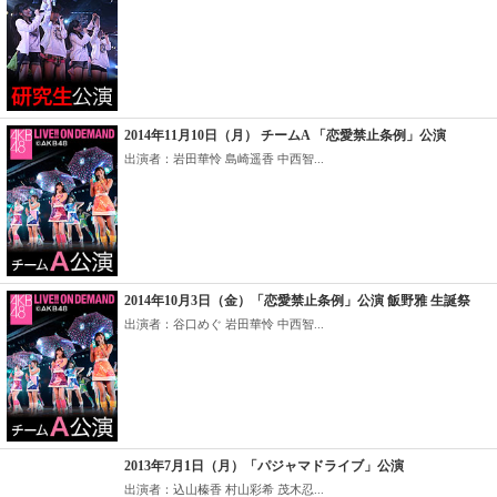
2014年11月10日（月） チームA 「恋愛禁止条例」公演
出演者：岩田華怜 島崎遥香 中西智...
2014年10月3日（金）「恋愛禁止条例」公演 飯野雅 生誕祭
出演者：谷口めぐ 岩田華怜 中西智...
2013年7月1日（月）「パジャマドライブ」公演
出演者：込山榛香 村山彩希 茂木忍...