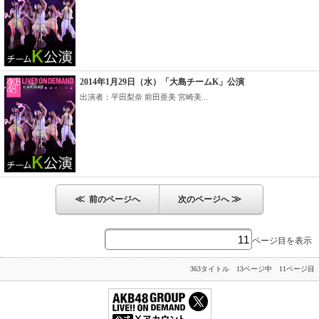
2014年1月29日（水）「大島チームK」公演
出演者：平田梨奈 前田亜美 宮崎美...
≪
≫
前のページへ
次のページへ
ページ目を表示
363タイトル 13ページ中 11ページ目