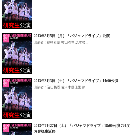
2013年8月5日（月）「パジャマドライブ」公演
出演者：篠崎彩奈 村山彩希 茂木忍...
2013年8月3日（土）「パジャマドライブ」14:00公演
出演者：込山榛香 佐々木優佳里 篠...
2013年7月27日（土）「パジャマドライブ」18:00公演 7月度
お客様生誕祭