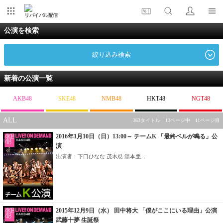
リバイバル配信
公演を検索
絞り込み検索
新着の公演一覧
AKB48
SKE48
NMB48
HKT48
NGT48
ALL
363タイトル 13ページ中 11ページ目
2016年1月10日（日）13:00～ チームK 「最終ベルが鳴る」公
演
出演者：下口ひなな 茂木忍 湯本亜...
2015年12月9日（水） 田中将大 「僕がここにいる理由」公演
武藤十夢 生誕祭