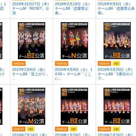
日）1
2016年10月27日（木）
2019年2月19日（火）
2018年6月6日（水）
「恋
チームM「RESET」公
チームBII「恋愛禁止
チームBII「恋愛禁止条
演
条...
例...
NMB48
NMB48
NMB48
HD
（水）
2015年2月6日（金）
2016年4月9日（土） 1
2019年3月25日（月）
のド
チームBII「逆上がり」
4:00～ チームN「ここ
チームBII「2番目のド
...
に...
ア...
NMB48
HD
NMB48
HD
NMB48
HD
木）
2016年7月14日（木）
2018年1月29日（月）
2018年7月26日（木）