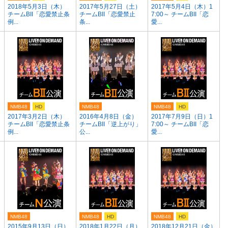
2018年5月3日（木）
2017年5月27日（土）
2017年5月4日（木）1
チームBII「恋愛禁止条
チームBII「恋愛禁止
7:00～ チームBII「恋
例...
条...
愛...
NMB48
HD
NMB48
NMB48
HD
2017年3月2日（木）
2016年4月8日（金）
2017年7月9日（日）1
チームBII「恋愛禁止条
チームBII「逆上がり」
7:00～ チームBII「恋
例...
公...
愛...
NMB48
NMB48
HD
NMB48
HD
2015年9月13日（日）
2018年1月22日（月）
2018年12月21日（金）