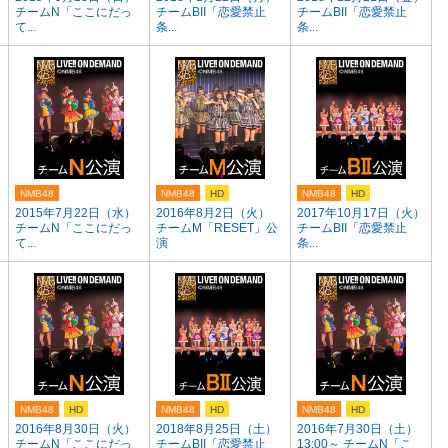
チームN「ここにだっ
チームBII「恋愛禁止
チームBII「恋愛禁止
て...
条...
条...
NMB48
NMB48
HD
NMB48
HD
）
2015年7月22日（水）
2016年8月2日（火）
2017年10月17日（火）
チームN「ここにだっ
チームM「RESET」公
チームBII「恋愛禁止
て...
演
条...
NMB48
HD
NMB48
HD
NMB48
HD
）
2016年8月30日（火）
2018年8月25日（土）
2016年7月30日（土）
チームN「ここにだっ
チームBII「恋愛禁止
13:00～ チームN「こ