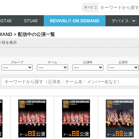
すべて
NGT48
STU48
REVIVAL!! ON DEMAND
デバイス
DEMAND > 配信中の公演一覧
ージ目を表示
グループ
チーム
公演年
公演月