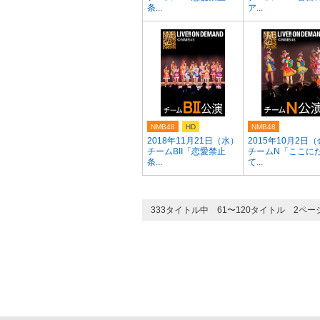
条...
ア...
NMB48
HD
NMB48
2018年11月21日（水）
2015年10月2日
チームBII「恋愛禁止
チームN「ここに
条...
て...
333タイトル中 61〜120タイトル 2ペ