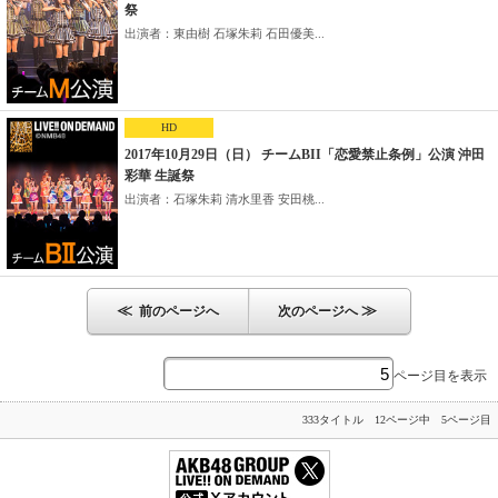
祭
出演者：東由樹 石塚朱莉 石田優美...
HD
2017年10月29日（日） チームBII「恋愛禁止条例」公演 沖田
彩華 生誕祭
出演者：石塚朱莉 清水里香 安田桃...
≪
≫
前のページへ
次のページへ
ページ目を表示
333タイトル 12ページ中 5ページ目