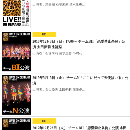
出演者：東由樹 石塚朱莉 清水里香...
HD
2017年12月3日（日）17:00～ チームBII「恋愛禁止条例」公
演 太田夢莉 生誕祭
出演者：石塚朱莉 清水里香 小嶋花...
2015年5月15日（金） チームN「ここにだって天使はいる」公
演
出演者：石田優美 太田夢莉 加藤夕...
HD
2017年12月26日（火） チームBII「恋愛禁止条例」公演 水田