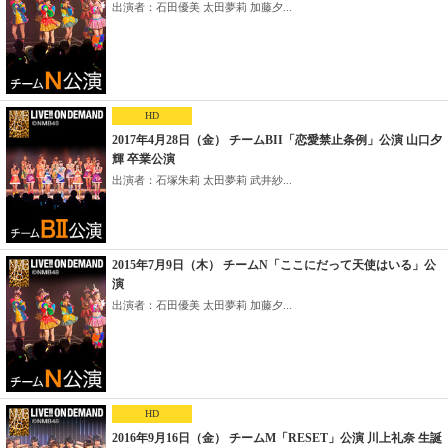
出演者：石田優美 太田夢莉 加藤夕...
HD
2017年4月28日（金） チームBII「恋愛禁止条例」公演 山口夕
輝 卒業公演
出演者：石塚朱莉 太田夢莉 武井紗...
2015年7月9日（木） チームN「ここにだって天使はいる」公
演
出演者：石田優美 太田夢莉 加藤夕...
HD
2016年9月16日（金） チームM「RESET」公演 川上礼奈 生誕