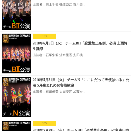
出演者：川上千尋 磯佳奈江 市川美...
HD
2018年6月5日（火） チームBII「恋愛禁止条例」公演 上西怜
生誕祭
出演者：石塚朱莉 清水里香 安田桃...
2016年5月31日（火） チームN「ここにだって天使はいる」公
演 5月生まれのお客様歓迎
出演者：石田優美 太田夢莉 加藤夕...
HD
2018年5月29日（火） チームBII「恋愛禁止条例」公演 森田彩