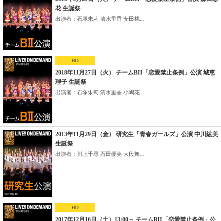
花 生誕祭
出演者：石塚朱莉 清水里香 安田桃...
HD
2018年11月27日（火） チームBII「恋愛禁止条例」公演 城恵
理子 生誕祭
出演者：石塚朱莉 清水里香 小嶋花...
2013年11月29日（金） 研究生「青春ガールズ」公演 中川紘美
生誕祭
出演者：川上千尋 石田優美 大段舞...
HD
2017年12月16日（土）13:00～ チームBII「恋愛禁止条例」公