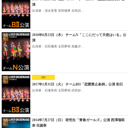
演
出演者：清水里香 安田桃寧 水田詩...
2016年6月23日（木） チームN「ここにだって天使はいる」公
演
出演者：石田優美 太田夢莉 加藤夕...
HD
2017年1月31日（火） チームBII「恋愛禁止条例」公演 初日
出演者：石塚朱莉 太田夢莉 武井紗...
2014年7月27日（日） 研究生「青春ガールズ」公演 西澤瑠莉
奈 生誕祭