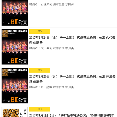
出演者：石塚朱莉 清水里香 水田詩...
HD
2017年2月24日（金） チームBII「恋愛禁止条例」公演 久代梨
奈 生誕祭
出演者：太田夢莉 武井紗良 中川美...
HD
2017年2月20日（月） チームBII「恋愛禁止条例」公演 井尻晏
菜 生誕祭
出演者：水田詩織 武井紗良 中川美...
HD
2017年1月1日（日）『2017新春特別公演』 NMB48劇場6周年