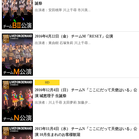
誕祭
出演者：安田桃寧 川上千尋 市川美...
2016年4月22日（金） チームM「RESET」公演
出演者：東由樹 石塚朱莉 川上千尋...
HD
2016年12月4日（日） チームN「ここにだって天使はいる」公
演 城恵理子 生誕祭
出演者：川上千尋 太田夢莉 加藤夕...
2015年11月4日（水） チームN「ここにだって天使はいる」公
演 10月生まれのお客様歓迎