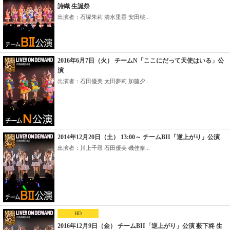
詩織 生誕祭
出演者：石塚朱莉 清水里香 安田桃...
2016年6月7日（火） チームN「ここにだって天使はいる」公
演
出演者：石田優美 太田夢莉 加藤夕...
2014年12月20日（土） 13:00～ チームBII「逆上がり」公演
出演者：川上千尋 石田優美 磯佳奈...
HD
2016年12月9日（金） チームBII「逆上がり」公演 薮下柊 生