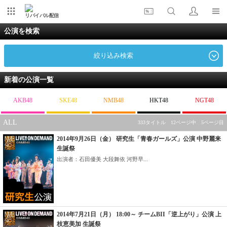
リバイバル配信
公演を検索
絞り込み検索
新着の公演一覧
AKB48
SKE48
NMB48
HKT48
NGT48
ALL
333タイトル 12ページ中 5ページ目
2014年9月26日（金） 研究生「青春ガールズ」公演 中野麗来
生誕祭
出演者：石田優美 大段舞依 河野早...
2014年7月21日（月） 18:00～ チームBII「逆上がり」公演 上
枝恵美加 生誕祭