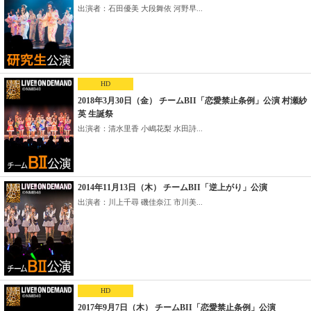
出演者：石田優美 大段舞依 河野早...
HD
2018年3月30日（金） チームBII「恋愛禁止条例」公演 村瀬紗
英 生誕祭
出演者：清水里香 小嶋花梨 水田詩...
2014年11月13日（木） チームBII「逆上がり」公演
出演者：川上千尋 磯佳奈江 市川美...
HD
2017年9月7日（木） チームBII「恋愛禁止条例」公演