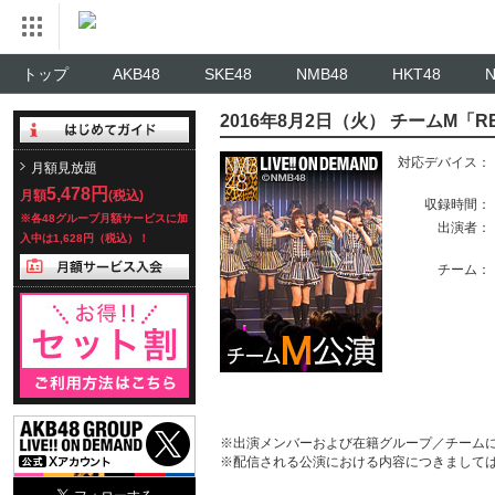
トップ
AKB48
SKE48
NMB48
HKT48
2016年8月2日（火） チームM「R
対応デバイス：
月額見放題
5,478円
月額
(税込)
収録時間：
※各48グループ月額サービスに加
出演者：
入中は1,628円（税込）！
チーム：
※出演メンバーおよび在籍グループ／チーム
※配信される公演における内容につきまして