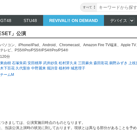
すべて
NGT48
STU48
REVIVAL!! ON DEMAND
デバイス
ESET」公演
パソコン
、
iPhone/iPad
、
Android
、
Chromecast
、
Amazon Fire TV端末
、
Apple TV
テレビ
、
PS5®Pro/PS5®/PS4®Pro/PS4®
120分
東由樹
石塚朱莉
安田桃寧
武井紗良
松村芽久未
三田麻央
森田彩花
鵜野みずき
上枝
木下百花
久代梨奈
中野麗来
堀詩音
植村梓
城恵理子
チームM
につきましては、公演実施日時点のものとなります。
は、当該公演上演時の状況に則しております。現状とは異なる部分があることを予め