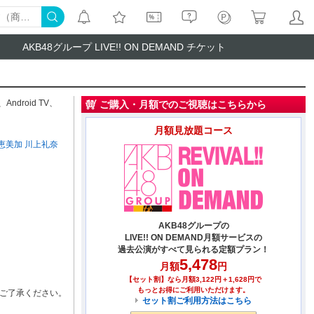
AKB48グループ LIVE!! ON DEMAND チケット
、
Android TV
、
ご購入・月額でのご視聴はこちらから
月額見放題コース
恵美加
川上礼奈
AKB48グループの
LIVE!! ON DEMAND月額サービスの
過去公演がすべて見られる定額プラン！
5,478
月額
円
【セット割】なら月額3,122円＋1,628円で
もっとお得にご利用いただけます。
ご了承ください。
セット割ご利用方法はこちら