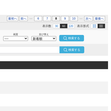
...
...
最初へ
前へ
6
7
8
9
10
次へ
最後へ
テキスト
画像
表示数
表示形式
30
60
120
画質
並び替え
検索する