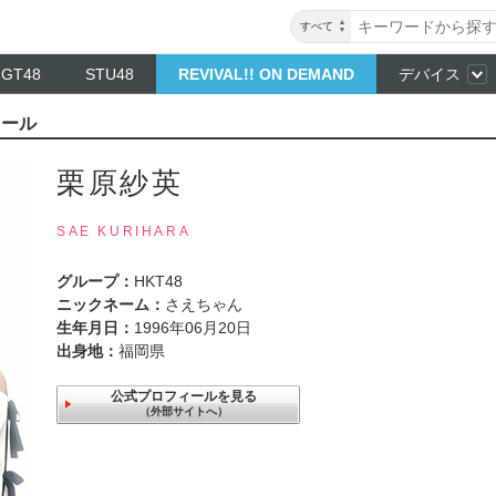
すべて
NGT48
STU48
REVIVAL!! ON DEMAND
デバイス
ィール
栗原紗英
SAE KURIHARA
グループ：
HKT48
ニックネーム：
さえちゃん
生年月日：
1996年06月20日
出身地：
福岡県
公式プロフィールを見る
（外部サイトへ）