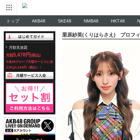
トップ
AKB48
SKE48
NMB48
HKT48
栗原紗英(くりはらさえ) プロフ
月額見放題
5,478円
月額
(税込)
※各48グループ月額サービスに加
入中は1,628円（税込）！