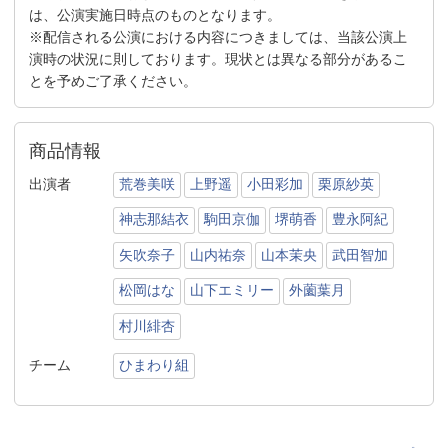
は、公演実施日時点のものとなります。
※配信される公演における内容につきましては、当該公演上
演時の状況に則しております。現状とは異なる部分があるこ
とを予めご了承ください。
商品情報
出演者
荒巻美咲
上野遥
小田彩加
栗原紗英
神志那結衣
駒田京伽
堺萌香
豊永阿紀
矢吹奈子
山内祐奈
山本茉央
武田智加
松岡はな
山下エミリー
外薗葉月
村川緋杏
チーム
ひまわり組