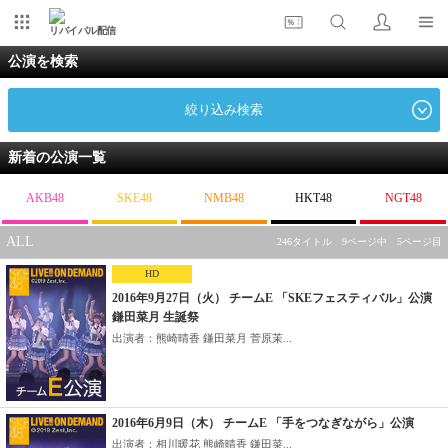
リバイバル配信
公演を検索
絞り込み検索
新着の公演一覧
AKB48
SKE48
NMB48
HKT48
NGT48
ALL
246タイトル 9ページ中 5ページ目
HD
2016年9月27日（火） チームE 「SKEフェスティバル」公演
鎌田菜月 生誕祭
出演者：熊崎晴香 鎌田菜月 菅原茉...
2016年6月9日（木） チームE 「手をつなぎながら」公演
出演者：相川暖花 熊崎晴香 鎌田菜...