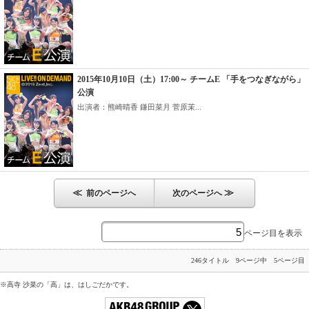
2015年10月10日（土）17:00～ チームE 「手をつなぎながら」
公演
出演者：熊崎晴香 鎌田菜月 菅原茉...
≪
≫
前のページへ
次のページへ
ページ目を表示
246タイトル 9ページ中 5ページ目
※高寺 沙菜の「高」は、はしごだかです。