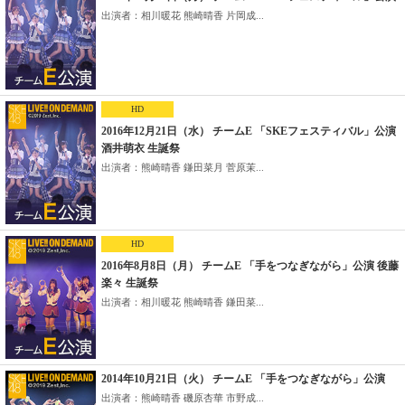
出演者：相川暖花 熊崎晴香 片岡成...
HD
2016年12月21日（水） チームE 「SKEフェスティバル」公演
酒井萌衣 生誕祭
出演者：熊崎晴香 鎌田菜月 菅原茉...
HD
2016年8月8日（月） チームE 「手をつなぎながら」公演 後藤
楽々 生誕祭
出演者：相川暖花 熊崎晴香 鎌田菜...
2014年10月21日（火） チームE 「手をつなぎながら」公演
出演者：熊崎晴香 磯原杏華 市野成...