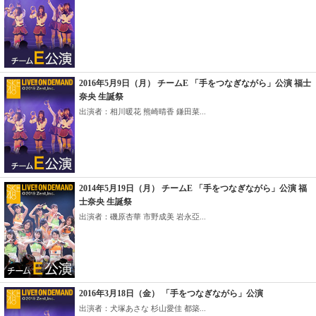
2016年5月9日（月） チームE 「手をつなぎながら」公演 福士
奈央 生誕祭
出演者：相川暖花 熊崎晴香 鎌田菜...
2014年5月19日（月） チームE 「手をつなぎながら」公演 福
士奈央 生誕祭
出演者：磯原杏華 市野成美 岩永亞...
2016年3月18日（金） 「手をつなぎながら」公演
出演者：犬塚あさな 杉山愛佳 都築...