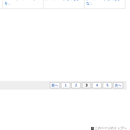
を...
な...
前へ
1
2
3
4
5
次へ
このページのトップへ