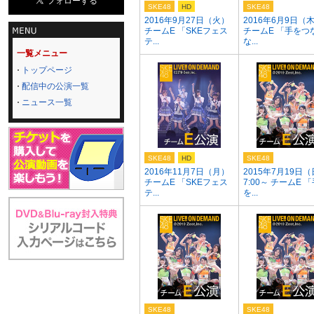
SKE48
HD
SKE48
2016年9月27日（火）
2016年6月9日（
チームE 「SKEフェス
チームE 「手をつ
テ...
な...
一覧メニュー
トップページ
配信中の公演一覧
ニュース一覧
SKE48
HD
SKE48
2016年11月7日（月）
2015年7月19日（
チームE 「SKEフェス
7:00～ チームE 
テ...
を...
SKE48
SKE48