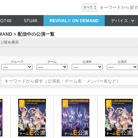
すべて
NGT48
STU48
REVIVAL!! ON DEMAND
デバイス
DEMAND > 配信中の公演一覧
ージ目を表示
グループ
チーム
公演年
公演月