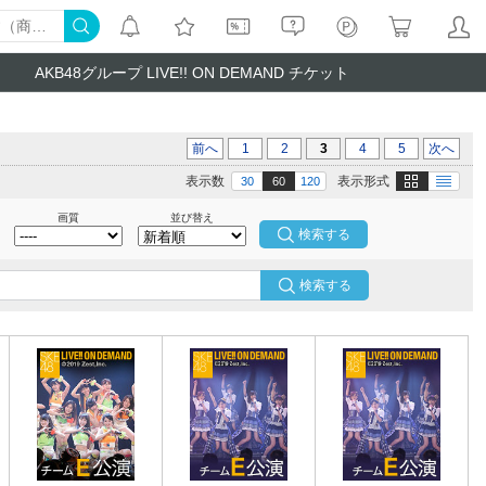
AKB48グループ LIVE!! ON DEMAND チケット
前へ
1
2
3
4
5
次へ
画像
テキスト
表示数
表示形式
30
60
120
画質
並び替え
検索する