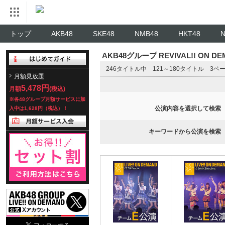
トップ
AKB48
SKE48
NMB48
HKT48
AKB48グループ REVIVAL!! ON 
246タイトル中 121～180タイトル 3ペ
月額見放題
5,478円
月額
(税込)
※各48グループ月額サービスに加
公演内容を選択して検索
入中は1,628円（税込）！
キーワードから公演を検索