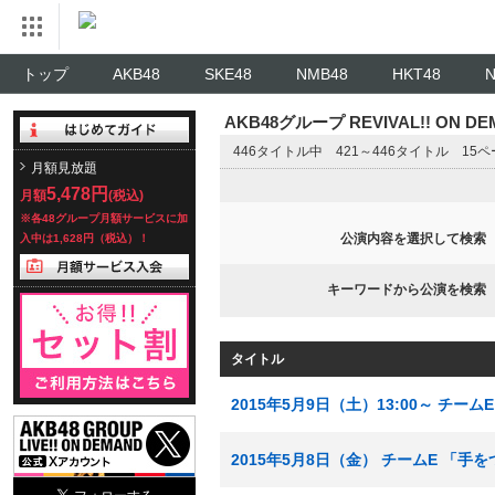
トップ
AKB48
SKE48
NMB48
HKT48
AKB48グループ REVIVAL!! ON 
446タイトル中 421～446タイトル 15
月額見放題
5,478円
月額
(税込)
※各48グループ月額サービスに加
公演内容を選択して検索
入中は1,628円（税込）！
キーワードから公演を検索
タイトル
2015年5月9日（土）13:00～ チ
2015年5月8日（金） チームE 「