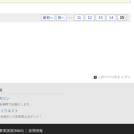
...
最初へ
前へ
11
12
13
14
15
このページのトップへ
報
ガジン
を無料でお届けします。
フィリエイト
品を紹介して広告収入をゲット！
業譲渡(M&A)
採用情報