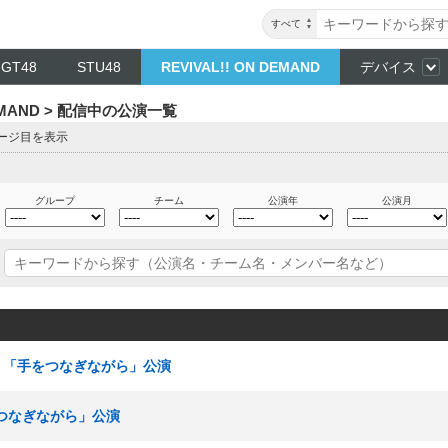
すべて
NGT48
STU48
REVIVAL!! ON DEMAND
デバイス
DEMAND > 配信中の公演一覧
ページ目を表示
グループ
チーム
公演年
公演月
ームE 「手をつなぎながら」公演
手をつなぎながら」公演