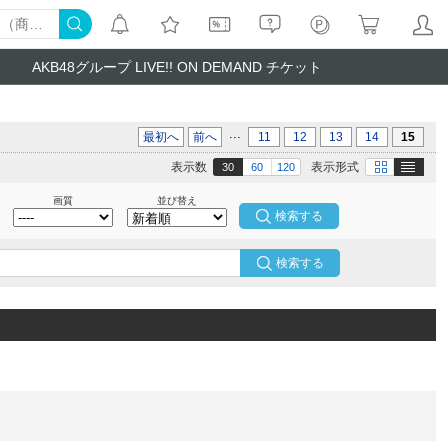
AKB48グループ LIVE!! ON DEMAND チケット
...
最初へ
前へ
11
12
13
14
15
テキスト
画像
表示数
表示形式
30
60
120
画質
並び替え
検索する