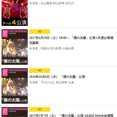
出演者：込山榛香 村山彩希 岩立沙...
HD
2017年4月29日（土）18:00～ 「僕の太陽」公演 4月度お客様
生誕祭
出演者：馬嘉伶 村山彩希 山邊歩夢...
HD
2016年10月6日（木） 「僕の太陽」公演
出演者：下口ひなな 村山彩希 山邊...
HD
2017年2月7日（火） 「僕の太陽」公演 AKB48 Mobile会員限