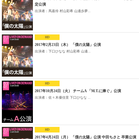
定公演
出演者：馬嘉伶 村山彩希 山邊歩夢...
HD
2017年2月23日（木） 「僕の太陽」公演
出演者：下口ひなな 村山彩希 山邊...
HD
2017年10月24日（火） チームA 「M.T.に捧ぐ」公演
出演者：佐々木優佳里 下口ひなな ...
HD
2017年4月24日（月） 「僕の太陽」公演 中田ちさと 卒業公演