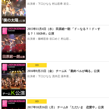
出演者：下口ひなな 村山彩希 岩立...
2015年11月4日（水） 田原総一朗 「ド～なる？！ド～す
る？！AKB48」公演
出演者：篠崎彩奈 谷口めぐ 村山彩...
HD
2016年9月23日（金） チームK 「最終ベルが鳴る」公演
出演者：下口ひなな 茂木忍 湯本亜...
HD
2017年10月16日（月） チームB 「ただいま 恋愛中」公演