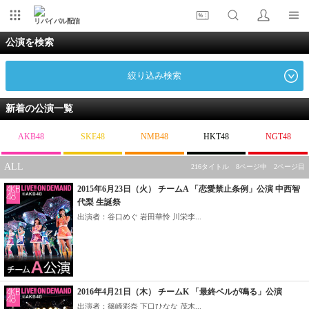
リバイバル配信
公演を検索
絞り込み検索
新着の公演一覧
AKB48
SKE48
NMB48
HKT48
NGT48
ALL
216タイトル 8ページ中 2ページ目
2015年6月23日（火） チームA 「恋愛禁止条例」公演 中西智
代梨 生誕祭
出演者：谷口めぐ 岩田華怜 川栄李...
2016年4月21日（木） チームK 「最終ベルが鳴る」公演
出演者：篠崎彩奈 下口ひなな 茂木...