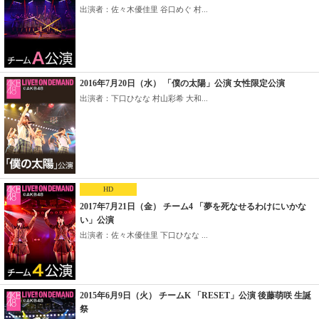
出演者：佐々木優佳里 谷口めぐ 村...
2016年7月20日（水） 「僕の太陽」公演 女性限定公演
出演者：下口ひなな 村山彩希 大和...
HD
2017年7月21日（金） チーム4 「夢を死なせるわけにいかな
い」公演
出演者：佐々木優佳里 下口ひなな ...
2015年6月9日（火） チームK 「RESET」公演 後藤萌咲 生誕
祭