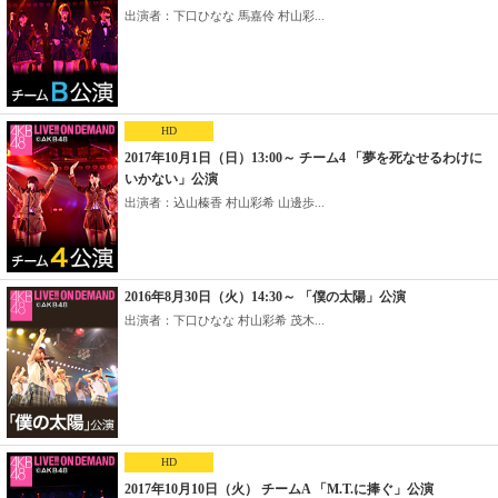
出演者：下口ひなな 馬嘉伶 村山彩...
HD
2017年10月1日（日）13:00～ チーム4 「夢を死なせるわけに
いかない」公演
出演者：込山榛香 村山彩希 山邊歩...
2016年8月30日（火）14:30～ 「僕の太陽」公演
出演者：下口ひなな 村山彩希 茂木...
HD
2017年10月10日（火） チームA 「M.T.に捧ぐ」公演