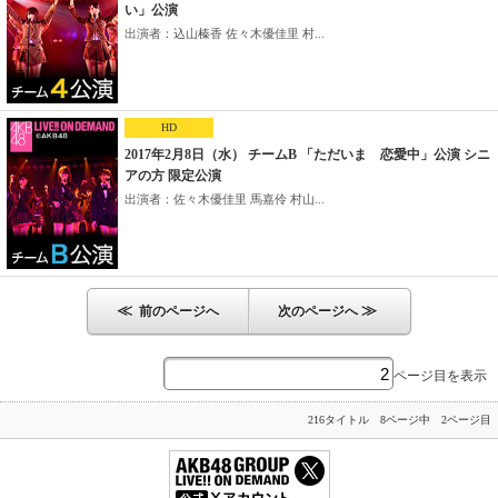
い」公演
出演者：込山榛香 佐々木優佳里 村...
HD
2017年2月8日（水） チームB 「ただいま 恋愛中」公演 シニ
アの方 限定公演
出演者：佐々木優佳里 馬嘉伶 村山...
≪
≫
前のページへ
次のページへ
ページ目を表示
216タイトル 8ページ中 2ページ目