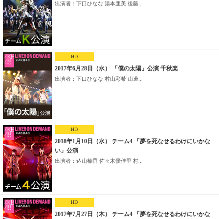
出演者：下口ひなな 湯本亜美 後藤...
HD
2017年6月28日（水） 「僕の太陽」公演 千秋楽
出演者：下口ひなな 村山彩希 山邊...
HD
2018年1月10日（水） チーム4 「夢を死なせるわけにいかな
い」公演
出演者：込山榛香 佐々木優佳里 村...
HD
2017年7月27日（木） チーム4 「夢を死なせるわけにいかな