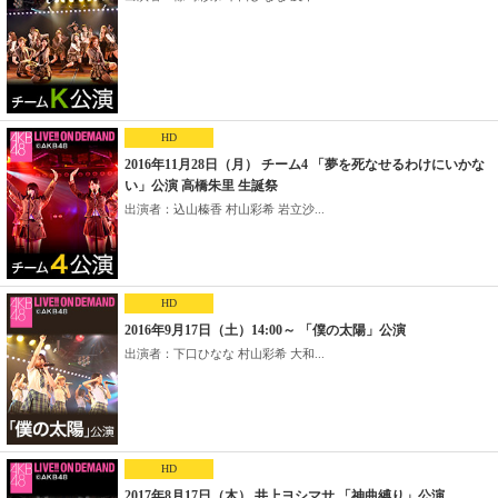
HD
2016年11月28日（月） チーム4 「夢を死なせるわけにいかな
い」公演 高橋朱里 生誕祭
出演者：込山榛香 村山彩希 岩立沙...
HD
2016年9月17日（土）14:00～ 「僕の太陽」公演
出演者：下口ひなな 村山彩希 大和...
HD
2017年8月17日（木） 井上ヨシマサ 「神曲縛り」公演