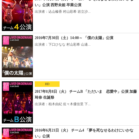
い」公演 西野未姫 卒業公演
出演者：込山榛香 村山彩希 岩立沙...
2016年7月30日（土）14:00～ 「僕の太陽」公演
出演者：下口ひなな 村山彩希 山邊...
HD
2017年8月8日（火） チームB 「ただいま 恋愛中」公演 加藤
玲奈 生誕祭
出演者：柏木由紀 佐々木優佳里 下...
2016年6月21日（火） チーム4 「夢を死なせるわけにいかな
い」公演