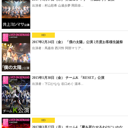
出演者：村山彩希 山邊歩夢 岡田奈...
HD
2017年2月24日（金） 「僕の太陽」公演 2月度お客様生誕祭
出演者：馬嘉伶 西川怜 阿部マリア...
2015年1月30日（金） チームK 「RESET」公演
出演者：下口ひなな 谷口めぐ 湯本...
HD
2017年3月27日（月） チーム4 「夢を死なせるわけにいかな