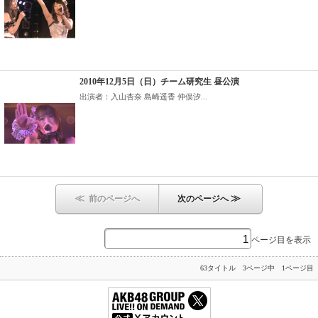
2010年12月5日（日）チーム研究生 昼公演
出演者：入山杏奈 島崎遥香 仲俣汐...
≪
≫
前のページへ
次のページへ
ページ目を表示
63タイトル 3ページ中 1ページ目