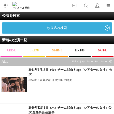
リバイバル配信
公演を検索
絞り込み検索
新着の公演一覧
AKB48
SKE48
NMB48
HKT48
NGT48
ALL
63タイトル 3ページ中 1ページ目
2011年2月18日（金）チームB5th Stage「シアターの女神」 公
演
出演者：佐藤夏希 仲俣汐里 宮崎美...
2010年12月1日（水）チームB5th Stage「シアターの女神」公
演 奥真奈美 生誕祭