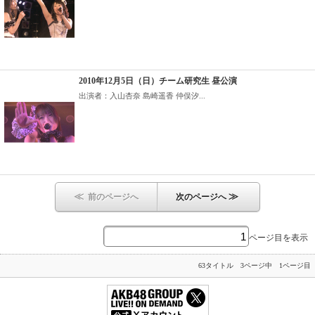
2010年12月5日（日）チーム研究生 昼公演
出演者：入山杏奈 島崎遥香 仲俣汐...
≪
≫
前のページへ
次のページへ
ページ目を表示
63タイトル 3ページ中 1ページ目