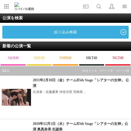
リバイバル配信
公演を検索
絞り込み検索
新着の公演一覧
AKB48
SKE48
NMB48
HKT48
NGT48
ALL
63タイトル 3ページ中 1ページ目
2011年2月18日（金）チームB5th Stage「シアターの女神」 公
演
出演者：佐藤夏希 仲俣汐里 宮崎美...
2010年12月1日（水）チームB5th Stage「シアターの女神」公
演 奥真奈美 生誕祭