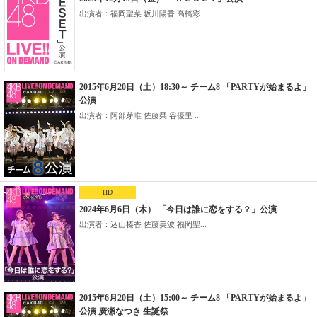
出演者：福岡聖菜 坂川陽香 高橋彩...
2015年6月20日（土）18:30～ チーム8 「PARTYが始まるよ」
公演
出演者：阿部芽唯 佐藤栞 谷優里 ...
HD
2024年6月6日（木） 「今日は誰に恋をする？」公演
出演者：込山榛香 佐藤美波 福岡聖...
2015年6月20日（土）15:00～ チーム8 「PARTYが始まるよ」
公演 廣瀬なつき 生誕祭