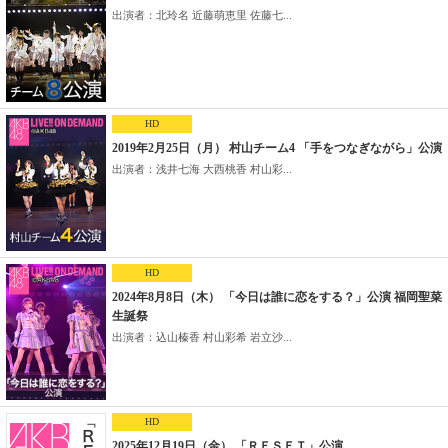
出演者：北玲名 近藤萌恵里 佐藤七...
HD
2019年2月25日（月） 村山チーム4 「手をつなぎながら」公演
出演者：浅井七海 大西桃香 村山彩...
HD
2024年8月8日（木） 「今日は誰に恋をする？」公演 福岡聖菜
生誕祭
出演者：込山榛香 村山彩希 岩立沙...
HD
2025年12月19日（金） 「ＲＥＳＥＴ」公演