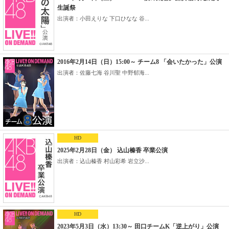
生誕祭
出演者：小田えりな 下口ひなな 谷...
2016年2月14日（日）15:00～ チーム8 「会いたかった」公演
出演者：佐藤七海 谷川聖 中野郁海...
HD
2025年2月28日（金） 込山榛香 卒業公演
出演者：込山榛香 村山彩希 岩立沙...
HD
2023年5月3日（水）13:30～ 田口チームK「逆上がり」公演