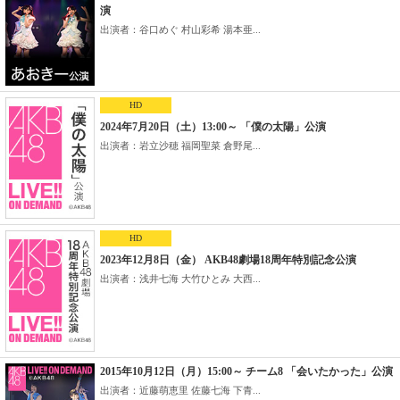
演
出演者：谷口めぐ 村山彩希 湯本亜...
HD
2024年7月20日（土）13:00～ 「僕の太陽」公演
出演者：岩立沙穂 福岡聖菜 倉野尾...
HD
2023年12月8日（金） AKB48劇場18周年特別記念公演
出演者：浅井七海 大竹ひとみ 大西...
2015年10月12日（月）15:00～ チーム8 「会いたかった」公演
出演者：近藤萌恵里 佐藤七海 下青...