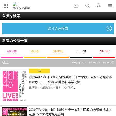
リバイバル配信
公演を検索
絞り込み検索
新着の公演一覧
AKB48
SKE48
NMB48
HKT48
NGT48
ALL
250タイトル 9ページ中 1ページ目
HD
2023年8月24日（木） 湯浅順司「その雫は、未来へと繋がる
虹になる。」公演 吉川七瀬 卒業公演
出演者：大西桃香 小田えりな 下尾...
2015年7月5日（日）15:00～ チーム8 「PARTYが始まるよ」
公演 シニアの方限定公演