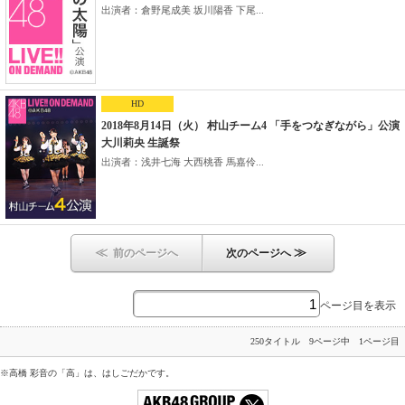
出演者：倉野尾成美 坂川陽香 下尾...
HD
2018年8月14日（火） 村山チーム4 「手をつなぎながら」公演
大川莉央 生誕祭
出演者：浅井七海 大西桃香 馬嘉伶...
≪
≫
前のページへ
次のページへ
ページ目を表示
250タイトル 9ページ中 1ページ目
※高橋 彩音の「高」は、はしごだかです。