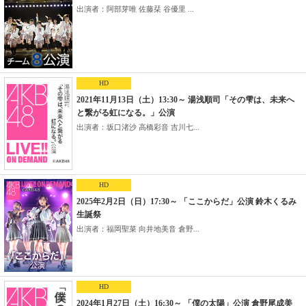
出演者：阿部芽唯 佐藤栞 谷優里 ...
HD
2021年11月13日（土）13:30～ 湯浅順司「その雫は、未来へ
と繋がる虹になる。」公演
出演者：坂口渚沙 高橋彩音 吉川七...
HD
2025年2月2日（日）17:30～ 「ここからだ」公演 鈴木くるみ
生誕祭
出演者：福岡聖菜 向井地美音 倉野...
HD
2024年1月27日（土）16:30～ 「僕の太陽」公演 倉野尾成美