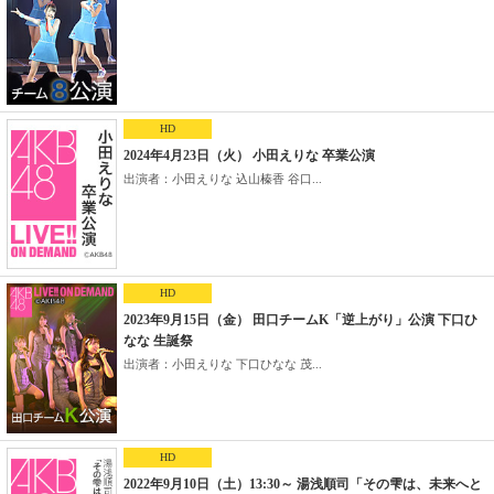
HD
2024年4月23日（火） 小田えりな 卒業公演
出演者：小田えりな 込山榛香 谷口...
HD
2023年9月15日（金） 田口チームK「逆上がり」公演 下口ひ
なな 生誕祭
出演者：小田えりな 下口ひなな 茂...
HD
2022年9月10日（土）13:30～ 湯浅順司「その雫は、未来へと