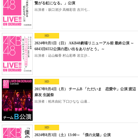
繋がる虹になる。」公演
出演者：坂口渚沙 高橋彩音 吉川七...
HD
2024年9月1日（日） AKB48劇場リニューアル前 最終公演 ～
6843日6552公演の思い出をありがとう。～
出演者：込山榛香 村山彩希 岩立沙...
HD
2017年9月4日（月） チームB 「ただいま 恋愛中」公演 渡辺
麻友 生誕祭
出演者：柏木由紀 下口ひなな 山邊...
HD
2024年8月3日（土）13:00～ 「僕の太陽」公演