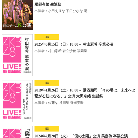
服部有菜 生誕祭
出演者：小田えりな 下口ひなな 湯...
HD
2025年6月15日（日）18:00～ 村山彩希 卒業公演
出演者：村山彩希 岩立沙穂 福岡聖...
HD
2019年1月26日（土）16:00～ 湯浅順司 「その雫は、未来へと
繋がる虹になる。」公演 太田奈緒 生誕祭
出演者：佐藤栞 谷川聖 寺田美咲 ...
HD
2024年2月20日（火） 「僕の太陽」公演 馬嘉伶 卒業公演