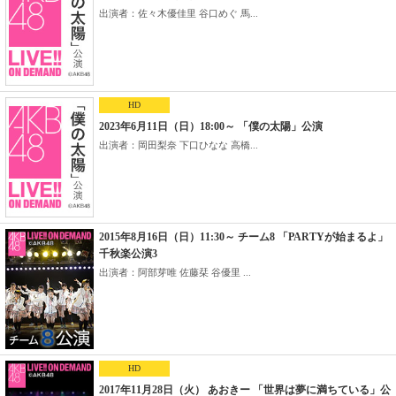
出演者：佐々木優佳里 谷口めぐ 馬...
HD
2023年6月11日（日）18:00～ 「僕の太陽」公演
出演者：岡田梨奈 下口ひなな 高橋...
2015年8月16日（日）11:30～ チーム8 「PARTYが始まるよ」
千秋楽公演3
出演者：阿部芽唯 佐藤栞 谷優里 ...
HD
2017年11月28日（火） あおきー 「世界は夢に満ちている」公