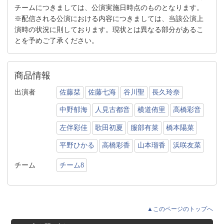
チームにつきましては、公演実施日時点のものとなります。
※配信される公演における内容につきましては、当該公演上
演時の状況に則しております。現状とは異なる部分があるこ
とを予めご了承ください。
商品情報
出演者
佐藤栞
佐藤七海
谷川聖
長久玲奈
中野郁海
人見古都音
横道侑里
高橋彩音
左伴彩佳
歌田初夏
服部有菜
橋本陽菜
平野ひかる
高橋彩香
山本瑠香
浜咲友菜
チーム
チーム8
▲このページのトップへ