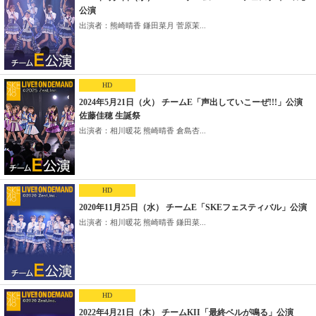
公演
出演者：熊崎晴香 鎌田菜月 菅原茉...
HD
2024年5月21日（火） チームE「声出していこーぜ!!!」公演
佐藤佳穂 生誕祭
出演者：相川暖花 熊崎晴香 倉島杏...
HD
2020年11月25日（水） チームE「SKEフェスティバル」公演
出演者：相川暖花 熊崎晴香 鎌田菜...
HD
2022年4月21日（木） チームKII「最終ベルが鳴る」公演