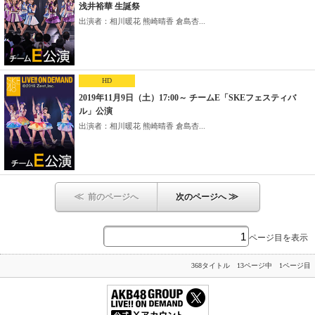
浅井裕華 生誕祭
出演者：相川暖花 熊崎晴香 倉島杏...
HD
2019年11月9日（土）17:00～ チームE「SKEフェスティバ
ル」公演
出演者：相川暖花 熊崎晴香 倉島杏...
≪
≫
前のページへ
次のページへ
ページ目を表示
368タイトル 13ページ中 1ページ目