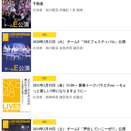
千秋楽
出演者：相川暖花 伊藤虹々美 熊崎...
HD
2020年2月25日（火） チームE「SKEフェスティバル」公演
出演者：相川暖花 倉島杏実 鎌田菜...
HD
2021年2月19日（金）15:00～ 新春トークバラエテeee ～モォ
っと楽しい1年になりますように～
出演者：熊崎晴香 鎌田菜月 佐藤佳...
HD
2024年2月10日（土） チームE「声出していこーぜ!!!」公演