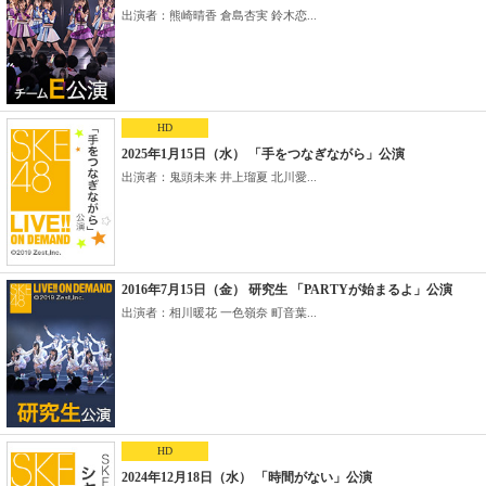
出演者：熊崎晴香 倉島杏実 鈴木恋...
HD
2025年1月15日（水） 「手をつなぎながら」公演
出演者：鬼頭未来 井上瑠夏 北川愛...
2016年7月15日（金） 研究生 「PARTYが始まるよ」公演
出演者：相川暖花 一色嶺奈 町音葉...
HD
2024年12月18日（水） 「時間がない」公演