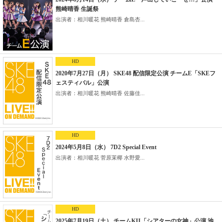
熊崎晴香 生誕祭
出演者：相川暖花 熊崎晴香 倉島杏...
HD
2020年7月27日（月） SKE48 配信限定公演 チームE「SKEフ
ェスティバル」公演
出演者：相川暖花 熊崎晴香 佐藤佳...
HD
2024年5月8日（水） 7D2 Special Event
出演者：相川暖花 菅原茉椰 水野愛...
HD
2025年7月19日（土） チームKII「シアターの女神」公演 池