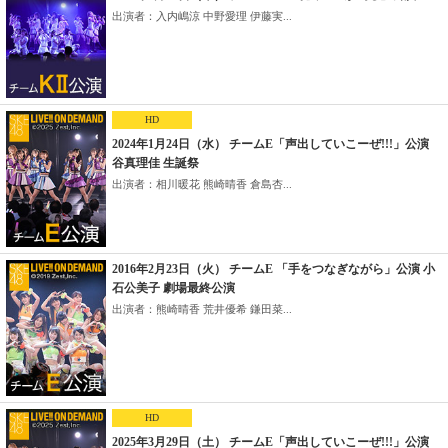
出演者：入内嶋涼 中野愛理 伊藤実...
HD
2024年1月24日（水） チームE「声出していこーぜ!!!」公演
谷真理佳 生誕祭
出演者：相川暖花 熊崎晴香 倉島杏...
2016年2月23日（火） チームE 「手をつなぎながら」公演 小
石公美子 劇場最終公演
出演者：熊崎晴香 荒井優希 鎌田菜...
HD
2025年3月29日（土） チームE「声出していこーぜ!!!」公演