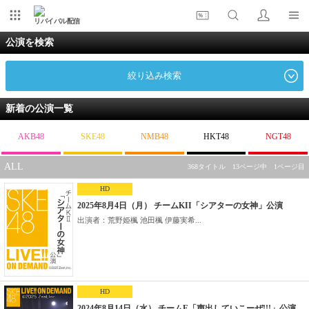
リバイバル配信
公演を検索
絞り込み検索
新着の公演一覧
AKB48
SKE48
NMB48
HKT48
NGT48
ALL
368タイトル 13ページ中 1ページ目
HD
2025年8月4日（月） チームKII「シアターの女神」公演
出演者：荒野姫楓 池田楓 伊藤実希...
HD
2024年8月14日（水） チームE「声出していこーぜ!!!」公演