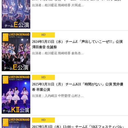
出演者：相川暖花 熊崎晴香 片岡成...
HD
2024年5月15日（水） チームE「声出していこーぜ!!!」公演
澤田奏音 生誕祭
出演者：相川暖花 熊崎晴香 倉島杏...
HD
2025年3月31日（月） チームKII「時間がない」公演 荒井優
希 卒業公演
出演者：入内嶋涼 中野愛理 山村さ...
HD
2017年5月3日（水）13:00～ チームE「SKEフェスティバル」