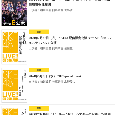
熊崎晴香 生誕祭
出演者：相川暖花 熊崎晴香 倉島杏...
HD
2020年7月27日（月） SKE48 配信限定公演 チームE「SKEフ
ェスティバル」公演
出演者：相川暖花 熊崎晴香 佐藤佳...
HD
2024年5月8日（水） 7D2 Special Event
出演者：相川暖花 菅原茉椰 水野愛...
HD
2025年7月19日（土） チームKII「シアターの女神」公演 池