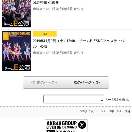
浅井裕華 生誕祭
出演者：相川暖花 熊崎晴香 倉島杏...
HD
2019年11月9日（土）17:00～ チームE「SKEフェスティバ
ル」公演
出演者：相川暖花 熊崎晴香 倉島杏...
≪
≫
前のページへ
次のページへ
ページ目を表示
368タイトル 13ページ中 1ページ目