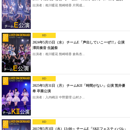
出演者：相川暖花 熊崎晴香 片岡成...
HD
2024年5月15日（水） チームE「声出していこーぜ!!!」公演
澤田奏音 生誕祭
出演者：相川暖花 熊崎晴香 倉島杏...
HD
2025年3月31日（月） チームKII「時間がない」公演 荒井優
希 卒業公演
出演者：入内嶋涼 中野愛理 山村さ...
HD
2017年5月3日（水）13:00～ チームE「SKEフェスティバル」