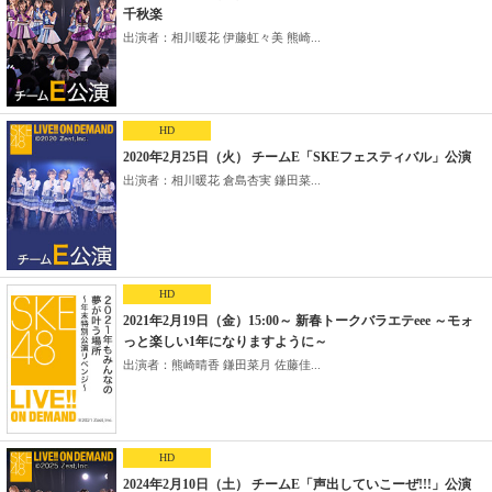
千秋楽
出演者：相川暖花 伊藤虹々美 熊崎...
HD
2020年2月25日（火） チームE「SKEフェスティバル」公演
出演者：相川暖花 倉島杏実 鎌田菜...
HD
2021年2月19日（金）15:00～ 新春トークバラエテeee ～モォ
っと楽しい1年になりますように～
出演者：熊崎晴香 鎌田菜月 佐藤佳...
HD
2024年2月10日（土） チームE「声出していこーぜ!!!」公演