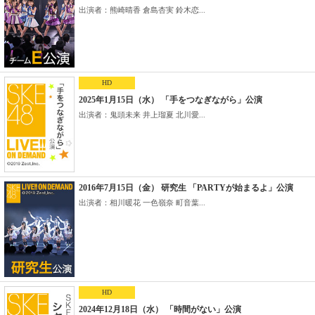
出演者：熊崎晴香 倉島杏実 鈴木恋...
HD
2025年1月15日（水） 「手をつなぎながら」公演
出演者：鬼頭未来 井上瑠夏 北川愛...
2016年7月15日（金） 研究生 「PARTYが始まるよ」公演
出演者：相川暖花 一色嶺奈 町音葉...
HD
2024年12月18日（水） 「時間がない」公演