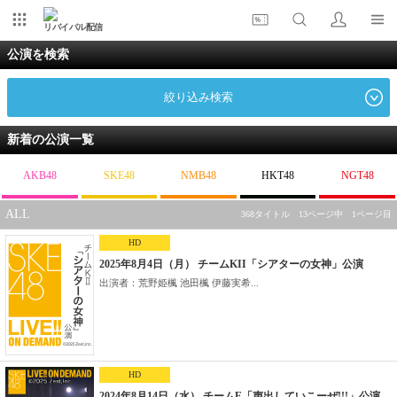
リバイバル配信
公演を検索
絞り込み検索
新着の公演一覧
AKB48
SKE48
NMB48
HKT48
NGT48
ALL
368タイトル 13ページ中 1ページ目
HD
2025年8月4日（月） チームKII「シアターの女神」公演
出演者：荒野姫楓 池田楓 伊藤実希...
HD
2024年8月14日（水） チームE「声出していこーぜ!!!」公演