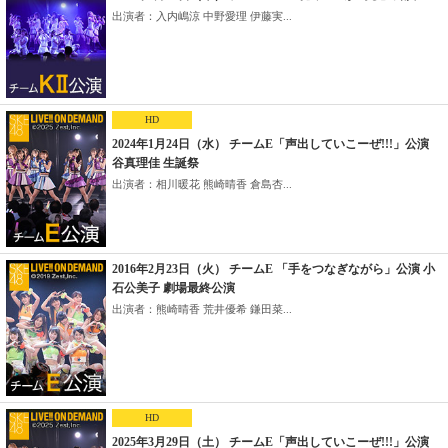
出演者：入内嶋涼 中野愛理 伊藤実...
HD
2024年1月24日（水） チームE「声出していこーぜ!!!」公演
谷真理佳 生誕祭
出演者：相川暖花 熊崎晴香 倉島杏...
2016年2月23日（火） チームE 「手をつなぎながら」公演 小
石公美子 劇場最終公演
出演者：熊崎晴香 荒井優希 鎌田菜...
HD
2025年3月29日（土） チームE「声出していこーぜ!!!」公演