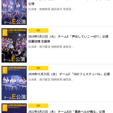
公演
出演者：熊崎晴香 鎌田菜月 菅原茉...
HD
2024年5月21日（火） チームE「声出していこーぜ!!!」公演
佐藤佳穂 生誕祭
出演者：相川暖花 熊崎晴香 倉島杏...
HD
2020年11月25日（水） チームE「SKEフェスティバル」公演
出演者：相川暖花 熊崎晴香 鎌田菜...
HD
2022年4月21日（木） チームKII「最終ベルが鳴る」公演