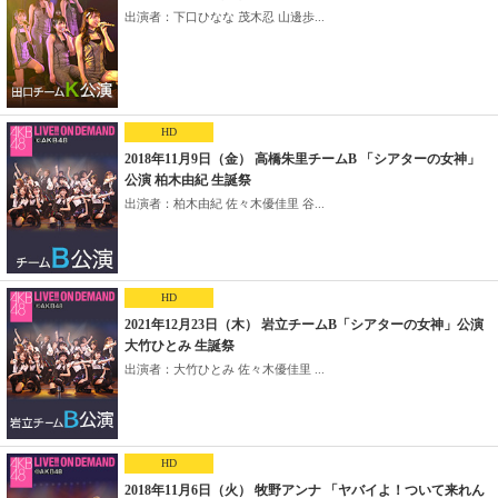
出演者：下口ひなな 茂木忍 山邊歩...
HD
2018年11月9日（金） 高橋朱里チームB 「シアターの女神」
公演 柏木由紀 生誕祭
出演者：柏木由紀 佐々木優佳里 谷...
HD
2021年12月23日（木） 岩立チームB「シアターの女神」公演
大竹ひとみ 生誕祭
出演者：大竹ひとみ 佐々木優佳里 ...
HD
2018年11月6日（火） 牧野アンナ 「ヤバイよ！ついて来れん