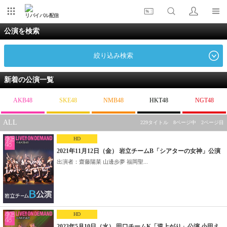
リバイバル配信
公演を検索
絞り込み検索
新着の公演一覧
AKB48
SKE48
NMB48
HKT48
NGT48
ALL
229タイトル 8ページ中 2ページ目
HD
2021年11月12日（金） 岩立チームB「シアターの女神」公演
出演者：齋藤陽菜 山邊歩夢 福岡聖...
HD
2023年5月10日（水） 田口チームK「逆上がり」公演 小田え