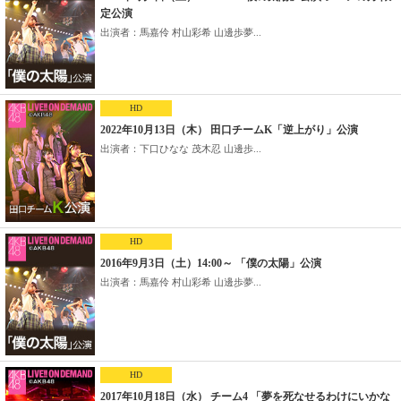
定公演
出演者：馬嘉伶 村山彩希 山邊歩夢...
HD
2022年10月13日（木） 田口チームK「逆上がり」公演
出演者：下口ひなな 茂木忍 山邊歩...
HD
2016年9月3日（土）14:00～ 「僕の太陽」公演
出演者：馬嘉伶 村山彩希 山邊歩夢...
HD
2017年10月18日（水） チーム4 「夢を死なせるわけにいかな