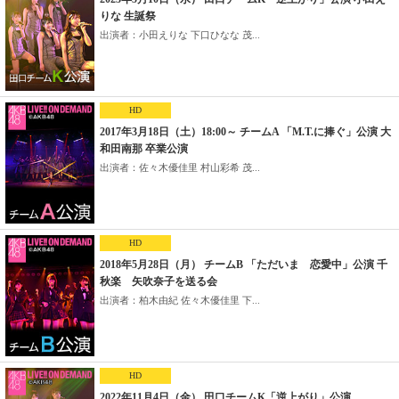
りな 生誕祭
出演者：小田えりな 下口ひなな 茂...
HD
2017年3月18日（土）18:00～ チームA 「M.T.に捧ぐ」公演 大
和田南那 卒業公演
出演者：佐々木優佳里 村山彩希 茂...
HD
2018年5月28日（月） チームB 「ただいま 恋愛中」公演 千
秋楽 矢吹奈子を送る会
出演者：柏木由紀 佐々木優佳里 下...
HD
2022年11月4日（金） 田口チームK「逆上がり」公演