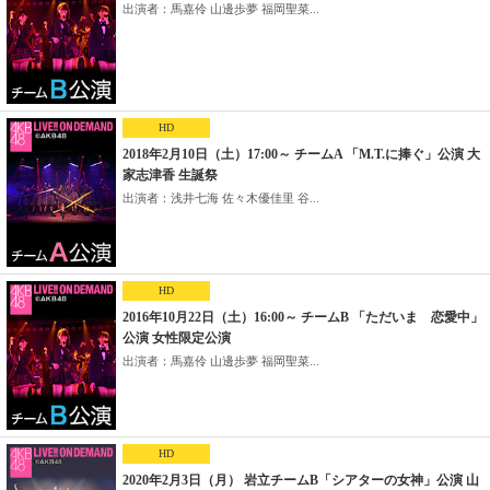
出演者：馬嘉伶 山邊歩夢 福岡聖菜...
HD
2018年2月10日（土）17:00～ チームA 「M.T.に捧ぐ」公演 大
家志津香 生誕祭
出演者：浅井七海 佐々木優佳里 谷...
HD
2016年10月22日（土）16:00～ チームB 「ただいま 恋愛中」
公演 女性限定公演
出演者：馬嘉伶 山邊歩夢 福岡聖菜...
HD
2020年2月3日（月） 岩立チームB「シアターの女神」公演 山