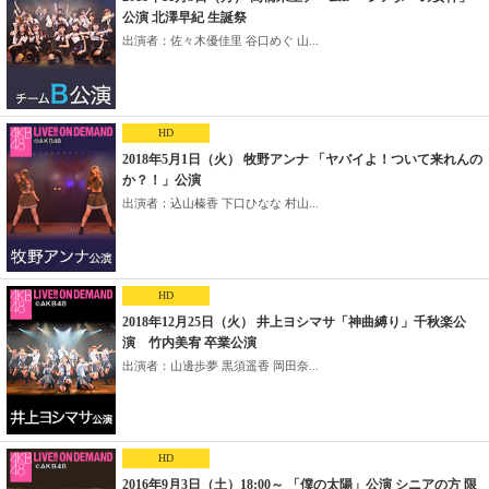
公演 北澤早紀 生誕祭
出演者：佐々木優佳里 谷口めぐ 山...
HD
2018年5月1日（火） 牧野アンナ 「ヤバイよ！ついて来れんの
か？！」公演
出演者：込山榛香 下口ひなな 村山...
HD
2018年12月25日（火） 井上ヨシマサ「神曲縛り」千秋楽公
演 竹内美宥 卒業公演
出演者：山邊歩夢 黒須遥香 岡田奈...
HD
2016年9月3日（土）18:00～ 「僕の太陽」公演 シニアの方 限