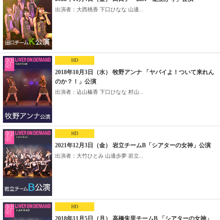
出演者：大西桃香 下口ひなな 山邊...
HD
2018年10月3日（水） 牧野アンナ 「ヤバイよ！ついて来れん
のか？！」公演
出演者：込山榛香 下口ひなな 村山...
HD
2021年12月3日（金） 岩立チームB「シアターの女神」公演
出演者：大竹ひとみ 山邊歩夢 岩立...
HD
2018年11月5日（月） 高橋朱里チームB 「シアターの女神」