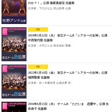
のか？！」公演 達家真姫宝 生誕祭
出演者：下口ひなな 村山彩希 山邊...
HD
2019年5月22日（水） 岩立チームB「シアターの女神」公演
中西智代梨 生誕祭
出演者：大竹ひとみ 柏木由紀 齋藤...
HD
2022年1月14日（金） 岩立チームB「シアターの女神」公演
福岡聖菜 生誕祭
出演者：佐々木優佳里 山邊歩夢 岩...
2016年6月23日（木） チームB 「ただいま 恋愛中」公演 矢
吹奈子 生誕祭