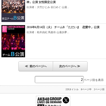
神」公演 女性限定公演
出演者：大竹ひとみ 谷口めぐ 山邊...
2016年6月14日（火） チームB 「ただいま 恋愛中」公演
出演者：柏木由紀 馬嘉伶 山邊歩夢...
≪
≫
前のページへ
次のページへ
ページ目を表示
229タイトル 8ページ中 2ページ目