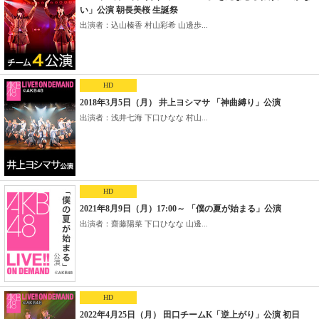
い」公演 朝長美桜 生誕祭
出演者：込山榛香 村山彩希 山邊歩...
HD
2018年3月5日（月） 井上ヨシマサ 「神曲縛り」公演
出演者：浅井七海 下口ひなな 村山...
HD
2021年8月9日（月）17:00～ 「僕の夏が始まる」公演
出演者：齋藤陽菜 下口ひなな 山邊...
HD
2022年4月25日（月） 田口チームK「逆上がり」公演 初日