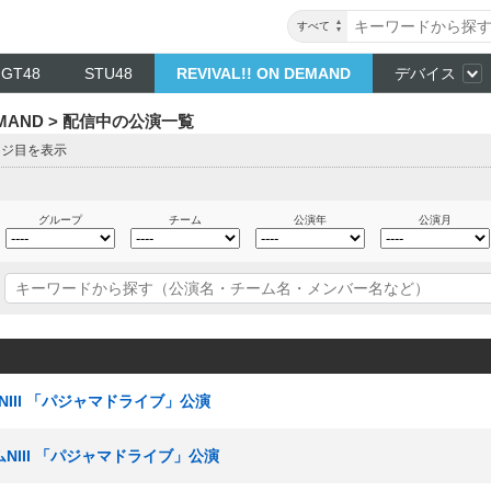
すべて
NGT48
STU48
REVIVAL!! ON DEMAND
デバイス
DEMAND > 配信中の公演一覧
ージ目を表示
グループ
チーム
公演年
公演月
ムNIII 「パジャマドライブ」公演
ームNIII 「パジャマドライブ」公演