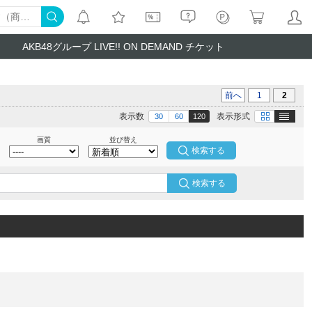
AKB48グループ LIVE!! ON DEMAND チケット
前へ
1
2
テキスト
画像
表示数
表示形式
30
60
120
画質
並び替え
検索する