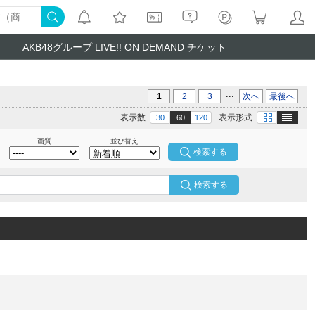
AKB48グループ LIVE!! ON DEMAND チケット
...
1
2
3
次へ
最後へ
テキスト
画像
表示数
表示形式
30
60
120
画質
並び替え
検索する