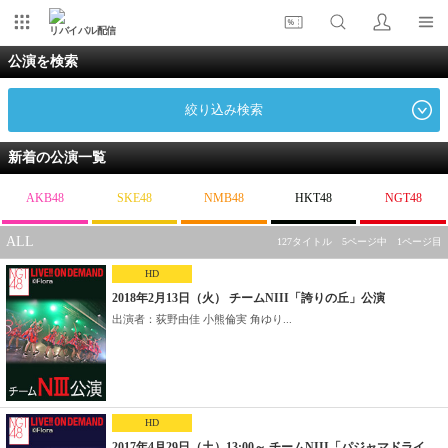
リバイバル配信
公演を検索
絞り込み検索
新着の公演一覧
AKB48
SKE48
NMB48
HKT48
NGT48
ALL
127タイトル 5ページ中 1ページ目
HD
2018年2月13日（火） チームNIII「誇りの丘」公演
出演者：荻野由佳 小熊倫実 角ゆり...
HD
2017年4月29日（土）13:00～ チームNIII「パジャマドライ