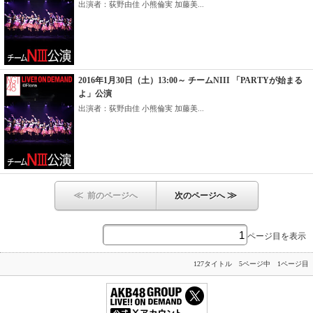
出演者：荻野由佳 小熊倫実 加藤美...
2016年1月30日（土）13:00～ チームNIII 「PARTYが始まる
よ」公演
出演者：荻野由佳 小熊倫実 加藤美...
≪
≫
前のページへ
次のページへ
ページ目を表示
127タイトル 5ページ中 1ページ目