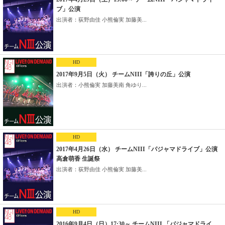
ブ」公演
出演者：荻野由佳 小熊倫実 加藤美...
HD
2017年9月5日（火） チームNIII「誇りの丘」公演
出演者：小熊倫実 加藤美南 角ゆり...
HD
2017年4月26日（水） チームNIII「パジャマドライブ」公演
高倉萌香 生誕祭
出演者：荻野由佳 小熊倫実 加藤美...
HD
2016年9月4日（日）17:30～ チームNIII 「パジャマドライ