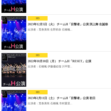
HD
2023年12月5日（火） チームH「目撃者」公演 渕上舞 生誕祭
出演者：荒巻美咲 生野莉奈 石橋颯...
HD
2022年10月10日（月） チームH「RESET」公演
出演者：石橋颯 伊藤優絵瑠 川平聖...
HD
2023年2月11日（土） チームH「目撃者」公演 初日
出演者：荒巻美咲 石橋颯 市村愛里...