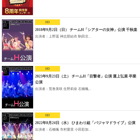
HD
2018年9月2日（日） チームH「シアターの女神」公演 千秋楽
出演者：上野遥 神志那結衣 駒田京...
HD
2023年9月23日（土） チームH「目撃者」公演 運上弘菜 卒業
公演
出演者：荒巻美咲 生野莉奈 石橋颯...
HD
2022年8月24日（水） ひまわり組「パジャマドライブ」公演
出演者：石橋颯 市村愛里 小田彩加...