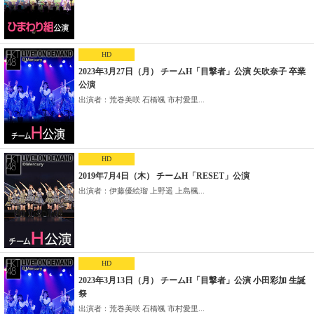
HD
2023年3月27日（月） チームH「目撃者」公演 矢吹奈子 卒業
公演
出演者：荒巻美咲 石橋颯 市村愛里...
HD
2019年7月4日（木） チームH「RESET」公演
出演者：伊藤優絵瑠 上野遥 上島楓...
HD
2023年3月13日（月） チームH「目撃者」公演 小田彩加 生誕
祭
出演者：荒巻美咲 石橋颯 市村愛里...