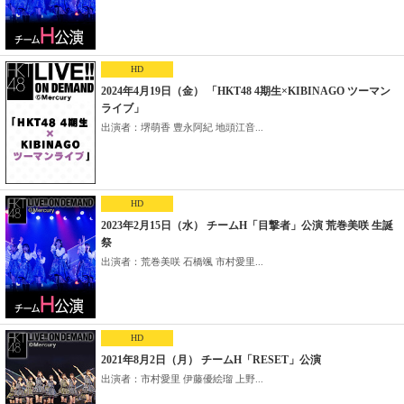
HD
2024年4月19日（金） 「HKT48 4期生×KIBINAGO ツーマン
ライブ」
出演者：堺萌香 豊永阿紀 地頭江音...
HD
2023年2月15日（水） チームH「目撃者」公演 荒巻美咲 生誕
祭
出演者：荒巻美咲 石橋颯 市村愛里...
HD
2021年8月2日（月） チームH「RESET」公演
出演者：市村愛里 伊藤優絵瑠 上野...