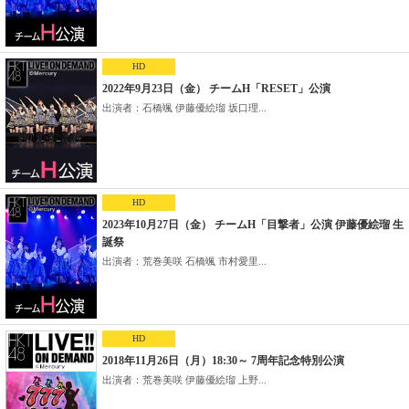
HD
2022年9月23日（金） チームH「RESET」公演
出演者：石橋颯 伊藤優絵瑠 坂口理...
HD
2023年10月27日（金） チームH「目撃者」公演 伊藤優絵瑠 生
誕祭
出演者：荒巻美咲 石橋颯 市村愛里...
HD
2018年11月26日（月）18:30～ 7周年記念特別公演
出演者：荒巻美咲 伊藤優絵瑠 上野...