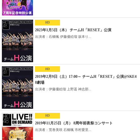
HD
2023年1月5日（木） チームH「RESET」公演
出演者：石橋颯 伊藤優絵瑠 坂本り...
HD
2019年2月9日（土）17:00～ チームH「RESET」公演@SKE4
8劇場
出演者：伊藤優絵瑠 上野遥 神志那...
HD
2019年11月25日（月） 8周年前夜祭コンサート
出演者：荒巻美咲 石橋颯 市村愛里...