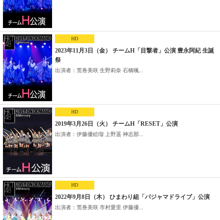
HD
2023年11月3日（金） チームH「目撃者」公演 豊永阿紀 生誕
祭
出演者：荒巻美咲 生野莉奈 石橋颯...
HD
2019年3月26日（火） チームH「RESET」公演
出演者：伊藤優絵瑠 上野遥 神志那...
HD
2022年9月8日（木） ひまわり組「パジャマドライブ」公演
出演者：荒巻美咲 市村愛里 伊藤優...