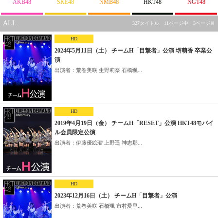
AKB48
SKE48
NMB48
HKT48
NGT48
ALL
327タイトル 11ページ中 3ページ目
HD
2024年5月11日（土） チームH「目撃者」公演 堺萌香 卒業公
演
出演者：荒巻美咲 生野莉奈 石橋颯...
HD
2019年4月19日（金） チームH「RESET」公演 HKT48モバイ
ル会員限定公演
出演者：伊藤優絵瑠 上野遥 神志那...
HD
2023年12月16日（土） チームH「目撃者」公演
出演者：荒巻美咲 石橋颯 市村愛里...