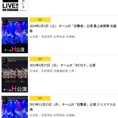
HD
2024年2月3日（土） チームH「目撃者」公演 最上奈那華 生誕
祭
出演者：荒巻美咲 生野莉奈 石橋颯...
HD
2021年4月27日（火） チームH「RESET」公演
出演者：市村愛里 伊藤優絵瑠 上野...
HD
2023年12月25日（月） チームH「目撃者」公演 クリスマス公
演
出演者：荒巻美咲 生野莉奈 石橋颯...