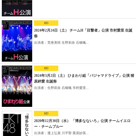
HD
2024年2月24日（土） チームH「目撃者」公演 市村愛里 生誕
祭
出演者：荒巻美咲 生野莉奈 石橋颯...
HD
2024年3月2日（土） ひまわり組「パジャマドライブ」公演 猪
原絆愛 生誕祭
出演者：生野莉奈 石橋颯 市村愛里...
HD
2020年12月30日（水） 「博多なないろ」公演 チームイエロ
ー・チームブルー
出演者：運上弘菜 川平聖 栗原紗英...