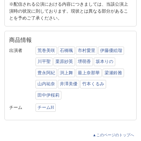
※配信される公演における内容につきましては、当該公演上
演時の状況に則しております。現状とは異なる部分があるこ
とを予めご了承ください。
商品情報
出演者
荒巻美咲
石橋颯
市村愛里
伊藤優絵瑠
川平聖
栗原紗英
堺萌香
坂本りの
豊永阿紀
渕上舞
最上奈那華
梁瀬鈴雅
山内祐奈
井澤美優
竹本くるみ
田中伊桜莉
チーム
チームH
▲このページのトップへ