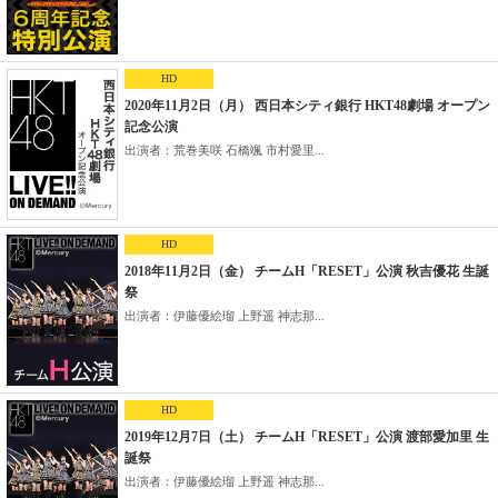
HD
2020年11月2日（月） 西日本シティ銀行 HKT48劇場 オープン
記念公演
出演者：荒巻美咲 石橋颯 市村愛里...
HD
2018年11月2日（金） チームH「RESET」公演 秋吉優花 生誕
祭
出演者：伊藤優絵瑠 上野遥 神志那...
HD
2019年12月7日（土） チームH「RESET」公演 渡部愛加里 生
誕祭
出演者：伊藤優絵瑠 上野遥 神志那...