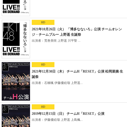
HD
2021年10月26日（火） 「博多なないろ」公演 チームオレン
ジ・チームブルー 上野遥 生誕祭
出演者：荒巻美咲 上野遥 川平聖 ...
HD
2021年12月30日（木） チームH「RESET」公演 松岡菜摘 生
誕祭
出演者：石橋颯 伊藤優絵瑠 上野遥...
HD
2019年12月15日（日） チームH「RESET」公演
出演者：伊藤優絵瑠 上野遥 上島楓...