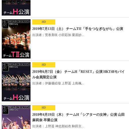
HD
2019年7月13日（土） チームTII「手をつなぎながら」公演
出演者：荒巻美咲 小田彩加 栗原紗...
HD
2019年6月7日（金） チームH「RESET」公演 HKT48モバイ
ル会員限定公演
出演者：伊藤優絵瑠 上野遥 上島楓...
HD
2018年4月19日（木） チームH「シアターの女神」公演 山田
麻莉奈 卒業公演
出演者：上野遥 神志那結衣 駒田京...