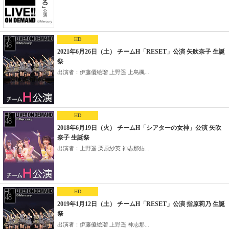
HD
2021年6月26日（土） チームH「RESET」公演 矢吹奈子 生誕
祭
出演者：伊藤優絵瑠 上野遥 上島楓...
HD
2018年6月19日（火） チームH「シアターの女神」公演 矢吹
奈子 生誕祭
出演者：上野遥 栗原紗英 神志那結...
HD
2019年1月12日（土） チームH「RESET」公演 指原莉乃 生誕
祭
出演者：伊藤優絵瑠 上野遥 神志那...