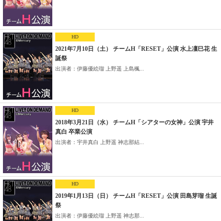
HD
2021年7月10日（土） チームH「RESET」公演 水上凜巳花 生
誕祭
出演者：伊藤優絵瑠 上野遥 上島楓...
HD
2018年3月21日（水） チームH「シアターの女神」公演 宇井
真白 卒業公演
出演者：宇井真白 上野遥 神志那結...
HD
2019年1月13日（日） チームH「RESET」公演 田島芽瑠 生誕
祭
出演者：伊藤優絵瑠 上野遥 神志那...