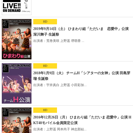
HD
2019年9月14日（土） ひまわり組「ただいま 恋愛中」公演
深川舞子 生誕祭
出演者：荒巻美咲 上野遥 堺萌香 ...
HD
2018年1月9日（火） チームH「シアターの女神」公演 田島芽
瑠 生誕祭
出演者：宇井真白 上野遥 小田彩加...
HD
2016年12月26日（月） ひまわり組「ただいま 恋愛中」公演 H
KT48モバイル会員限定公演
出演者：上野遥 岡本尚子 神志那結...