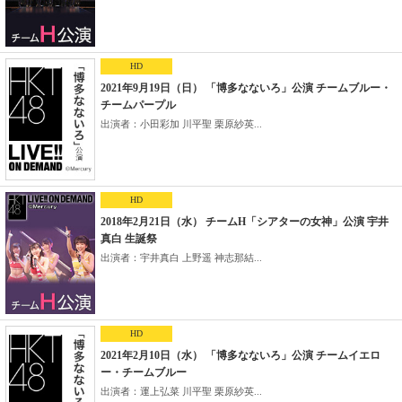
HD
2021年9月19日（日） 「博多なないろ」公演 チームブルー・
チームパープル
出演者：小田彩加 川平聖 栗原紗英...
HD
2018年2月21日（水） チームH「シアターの女神」公演 宇井
真白 生誕祭
出演者：宇井真白 上野遥 神志那結...
HD
2021年2月10日（水） 「博多なないろ」公演 チームイエロ
ー・チームブルー
出演者：運上弘菜 川平聖 栗原紗英...