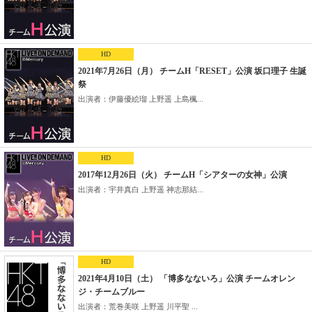
HD
2021年7月26日（月） チームH「RESET」公演 坂口理子 生誕
祭
出演者：伊藤優絵瑠 上野遥 上島楓...
HD
2017年12月26日（火） チームH「シアターの女神」公演
出演者：宇井真白 上野遥 神志那結...
HD
2021年4月10日（土） 「博多なないろ」公演 チームオレン
ジ・チームブルー
出演者：荒巻美咲 上野遥 川平聖 ...