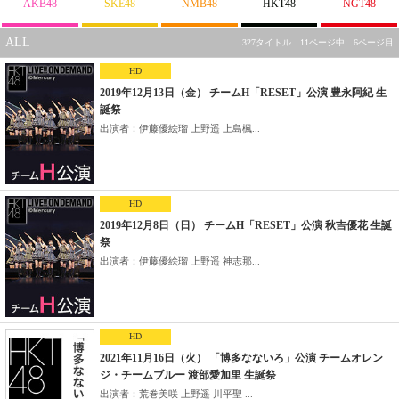
AKB48
SKE48
NMB48
HKT48
NGT48
ALL
327タイトル 11ページ中 6ページ目
HD
2019年12月13日（金） チームH「RESET」公演 豊永阿紀 生
誕祭
出演者：伊藤優絵瑠 上野遥 上島楓...
HD
2019年12月8日（日） チームH「RESET」公演 秋吉優花 生誕
祭
出演者：伊藤優絵瑠 上野遥 神志那...
HD
2021年11月16日（火） 「博多なないろ」公演 チームオレン
ジ・チームブルー 渡部愛加里 生誕祭
出演者：荒巻美咲 上野遥 川平聖 ...