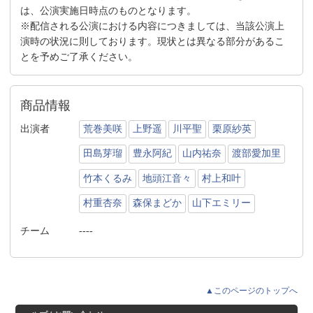
は、公演実施日時点のものとなります。
※配信される公演における内容につきましては、当該公演上
演時の状況に則しております。現状とは異なる部分があるこ
とを予めご了承ください。
商品情報
出演者
荒巻美咲
上野遥
川平聖
栗原紗英
田島芽瑠
豊永阿紀
山内祐奈
渡部愛加里
竹本くるみ
地頭江音々
村上和叶
村重杏奈
森保まどか
山下エミリー
チーム
----
▲このページのトップへ