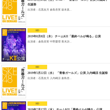
生誕祭
出演者：石黒友月 倉島杏実 坂本真...
HD
2019年8月8日（木） チームKII「最終ベルが鳴る」公演
出演者：倉島杏実 中野愛理 青木詩...
HD
2019年5月22日（水） 「青春ガールズ」公演 入内嶋涼 生誕祭
出演者：石黒友月 入内嶋涼 倉島杏...
HD
2019年7月17日（水） チームKII「最終ベルが鳴る」公演