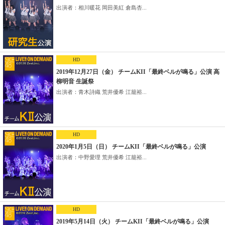
出演者：相川暖花 岡田美紅 倉島杏...
HD
2019年12月27日（金） チームKII「最終ベルが鳴る」公演 高
柳明音 生誕祭
出演者：青木詩織 荒井優希 江籠裕...
HD
2020年1月5日（日） チームKII「最終ベルが鳴る」公演
出演者：中野愛理 荒井優希 江籠裕...
HD
2019年5月14日（火） チームKII「最終ベルが鳴る」公演