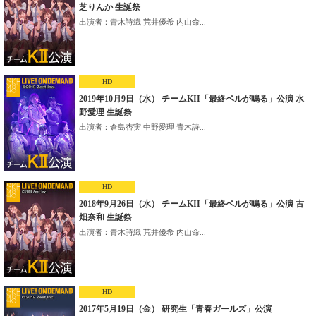
芝りんか 生誕祭
出演者：青木詩織 荒井優希 内山命...
HD
2019年10月9日（水） チームKII「最終ベルが鳴る」公演 水
野愛理 生誕祭
出演者：倉島杏実 中野愛理 青木詩...
HD
2018年9月26日（水） チームKII「最終ベルが鳴る」公演 古
畑奈和 生誕祭
出演者：青木詩織 荒井優希 内山命...
HD
2017年5月19日（金） 研究生「青春ガールズ」公演