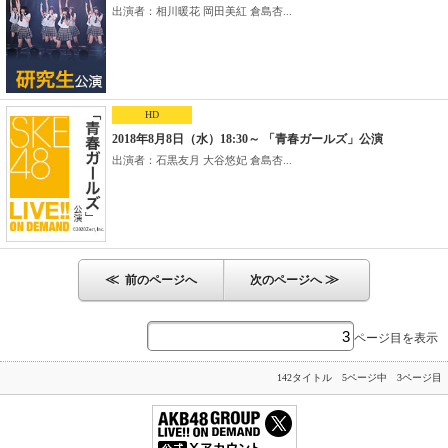
出演者：相川暖花 岡田美紅 倉島杏...
HD
2018年8月8日（水）18:30～ 「青春ガールズ」公演
出演者：石黒友月 大谷悠妃 倉島杏...
≪
≫
前のページへ
次のページへ
ページ目を表示
142タイトル 5ページ中 3ページ目