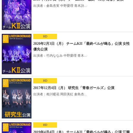
出演者：倉島杏実 中野愛理 青木詩...
HD
2020年2月3日（月） チームKII「最終ベルが鳴る」公演 女性
優先公演
出演者：竹内ななみ 中野愛理 青木...
HD
2017年12月4日（月） 研究生「青春ガールズ」公演
出演者：相川暖花 岡田美紅 倉島杏...
HD
2019年4月4日（木） チームKII「最終ベルが鳴る」公演 江籠