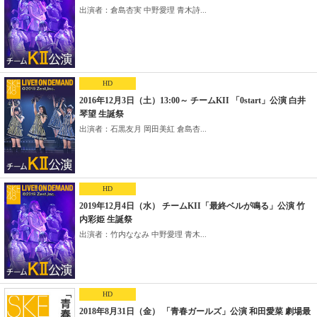
出演者：倉島杏実 中野愛理 青木詩...
HD
2016年12月3日（土）13:00～ チームKII 「0start」公演 白井
琴望 生誕祭
出演者：石黒友月 岡田美紅 倉島杏...
HD
2019年12月4日（水） チームKII「最終ベルが鳴る」公演 竹
内彩姫 生誕祭
出演者：竹内ななみ 中野愛理 青木...
HD
2018年8月31日（金） 「青春ガールズ」公演 和田愛菜 劇場最