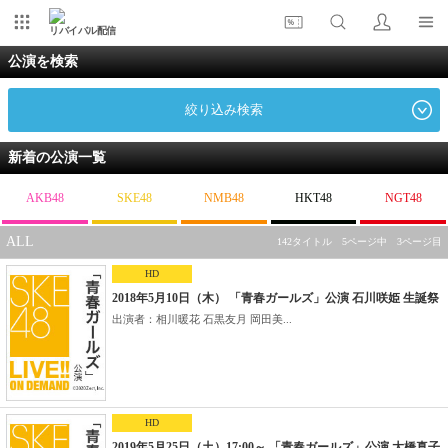
リバイバル配信
公演を検索
絞り込み検索
新着の公演一覧
AKB48
SKE48
NMB48
HKT48
NGT48
ALL
142タイトル 5ページ中 3ページ目
HD
2018年5月10日（木） 「青春ガールズ」公演 石川咲姫 生誕祭
出演者：相川暖花 石黒友月 岡田美...
HD
2019年5月25日（土）17:00～ 「青春ガールズ」公演 大橋真子