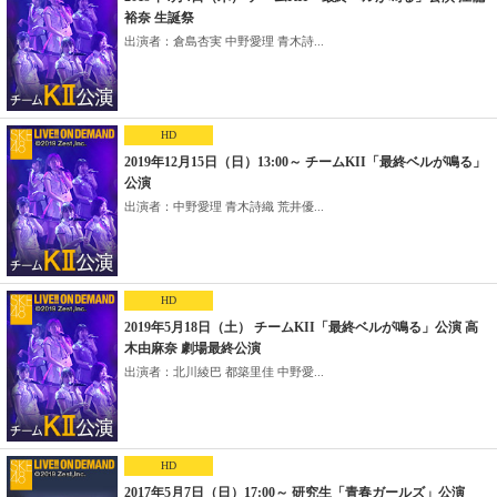
裕奈 生誕祭
出演者：倉島杏実 中野愛理 青木詩...
HD
2019年12月15日（日）13:00～ チームKII「最終ベルが鳴る」
公演
出演者：中野愛理 青木詩織 荒井優...
HD
2019年5月18日（土） チームKII「最終ベルが鳴る」公演 高
木由麻奈 劇場最終公演
出演者：北川綾巴 都築里佳 中野愛...
HD
2017年5月7日（日）17:00～ 研究生「青春ガールズ」公演