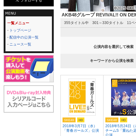
AKB48グループ REVIVAL!! ON 
355タイトル中 301～330タイトル 11
一覧メニュー
トップページ
配信中の公演一覧
ニュース一覧
公演内容を選択して検索
キーワードから公演を検索
SKE48
HD
SKE48
HD
2018年3月7日（水）
2018年5月24日
「青春ガールズ」公演
チームS「重ねた
公演