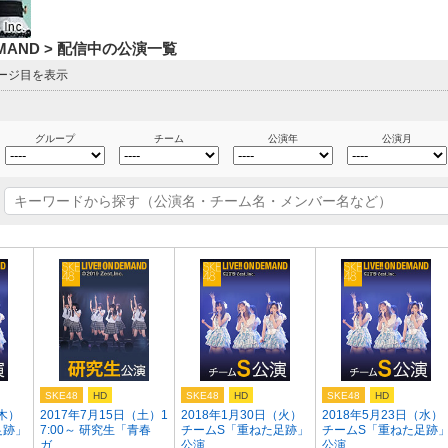
DEMAND > 配信中の公演一覧
ページ目を表示
グループ
チーム
公演年
公演月
SKE48
HD
SKE48
HD
SKE48
HD
（木）
2017年7月15日（土）1
2018年1月30日（火）
2018年5月23日（水）
足跡」
7:00～ 研究生「青春
チームS「重ねた足跡」
チームS「重ねた足跡
ガ...
公演
公演