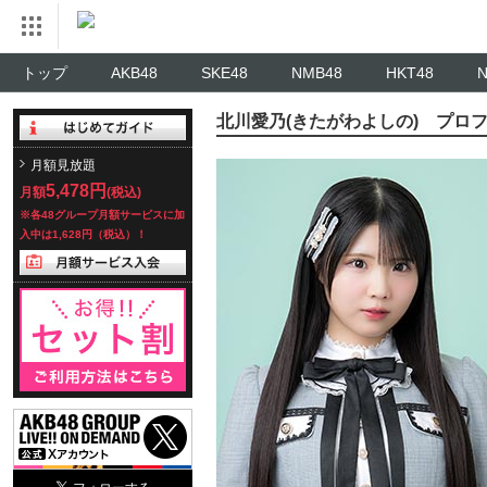
トップ
AKB48
SKE48
NMB48
HKT48
北川愛乃(きたがわよしの) プロ
月額見放題
5,478円
月額
(税込)
※各48グループ月額サービスに加
入中は1,628円（税込）！