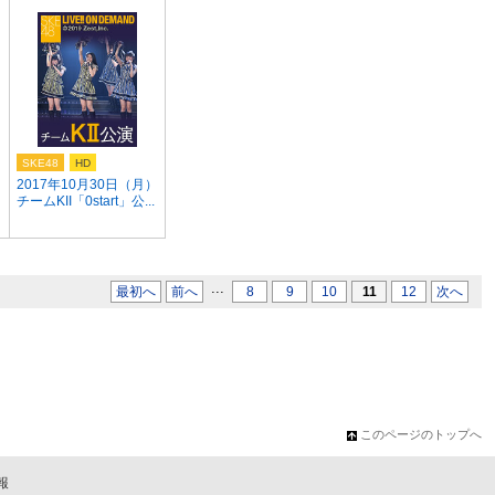
SKE48
HD
2017年10月30日（月）
チームKII「0start」公...
...
最初へ
前へ
8
9
10
11
12
次へ
このページのトップへ
報