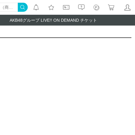
AKB48グループ LIVE!! ON DEMAND チケット