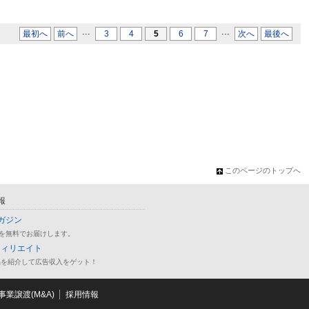
...
...
最初へ
前へ
3
4
5
6
7
次へ
最後へ
このページのトップへ
報
ガジン
を無料でお届けします。
フィリエイト
品を紹介して広告収入をゲット！
業譲渡(M&A)
採用情報