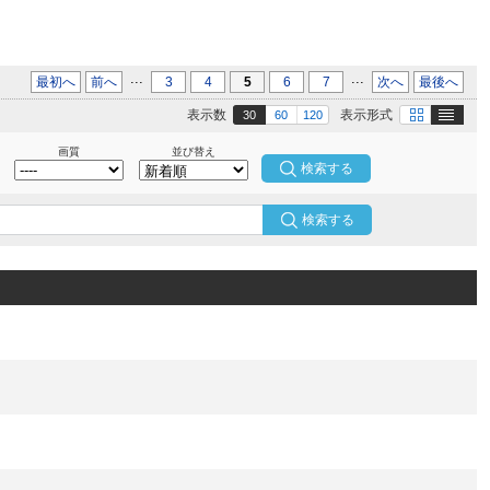
...
...
最初へ
前へ
3
4
5
6
7
次へ
最後へ
テキスト
画像
表示数
表示形式
30
60
120
画質
並び替え
検索する