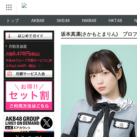
トップ
AKB48
SKE48
NMB48
HKT48
坂本真凛(さかもとまりん) プロ
月額見放題
5,478円
月額
(税込)
※各48グループ月額サービスに加
入中は1,628円（税込）！