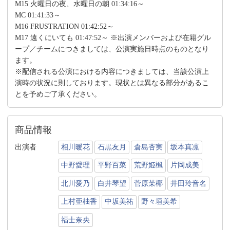
M15 火曜日の夜、水曜日の朝 01:34:16～
MC 01:41:33～
M16 FRUSTRATION 01:42:52～
M17 遠くにいても 01:47:52～ ※出演メンバーおよび在籍グル
ープ／チームにつきましては、公演実施日時点のものとなり
ます。
※配信される公演における内容につきましては、当該公演上
演時の状況に則しております。現状とは異なる部分があるこ
とを予めご了承ください。
商品情報
出演者
相川暖花
石黒友月
倉島杏実
坂本真凛
中野愛理
平野百菜
荒野姫楓
片岡成美
北川愛乃
白井琴望
菅原茉椰
井田玲音名
上村亜柚香
中坂美祐
野々垣美希
福士奈央