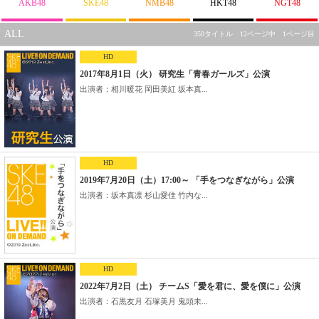
AKB48
SKE48
NMB48
HKT48
NGT48
ALL
350タイトル 12ページ中 1ページ目
HD
2017年8月1日（火） 研究生「青春ガールズ」公演
出演者：相川暖花 岡田美紅 坂本真...
HD
2019年7月20日（土）17:00～ 「手をつなぎながら」公演
出演者：坂本真凛 杉山愛佳 竹内な...
HD
2022年7月2日（土） チームS「愛を君に、愛を僕に」公演
出演者：石黒友月 石塚美月 鬼頭未...