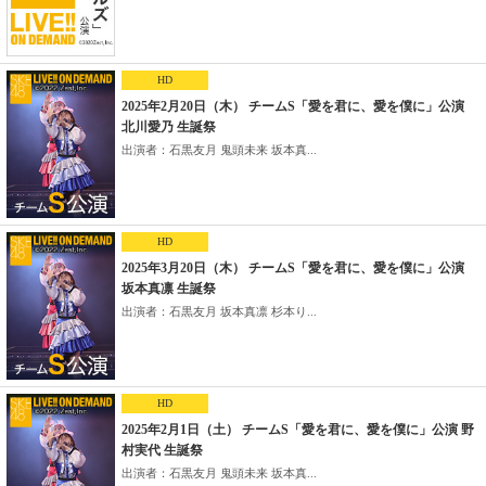
HD
2025年2月20日（木） チームS「愛を君に、愛を僕に」公演
北川愛乃 生誕祭
出演者：石黒友月 鬼頭未来 坂本真...
HD
2025年3月20日（木） チームS「愛を君に、愛を僕に」公演
坂本真凛 生誕祭
出演者：石黒友月 坂本真凛 杉本り...
HD
2025年2月1日（土） チームS「愛を君に、愛を僕に」公演 野
村実代 生誕祭
出演者：石黒友月 鬼頭未来 坂本真...