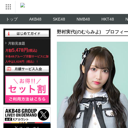
トップ
AKB48
SKE48
NMB48
HKT48
野村実代(のむらみよ) プロフィ
月額見放題
5,478円
月額
(税込)
※各48グループ月額サービスに加
入中は1,628円（税込）！