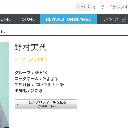
すべて
NGT48
STU48
REVIVAL!! ON DEMAND
デバイス
ール
野村実代
MIYO NOMURA
グループ：
SKE48
ニックネーム：
みよまる
生年月日：
2003年01月02日
出身地：
愛知県
公式プロフィールを見る
（外部サイトへ）