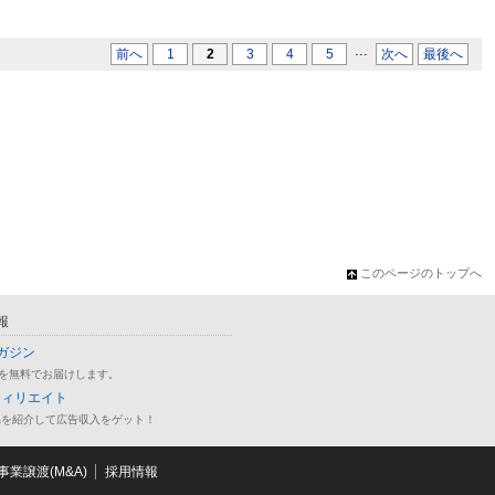
...
前へ
1
2
3
4
5
次へ
最後へ
このページのトップへ
報
ガジン
を無料でお届けします。
フィリエイト
品を紹介して広告収入をゲット！
業譲渡(M&A)
採用情報