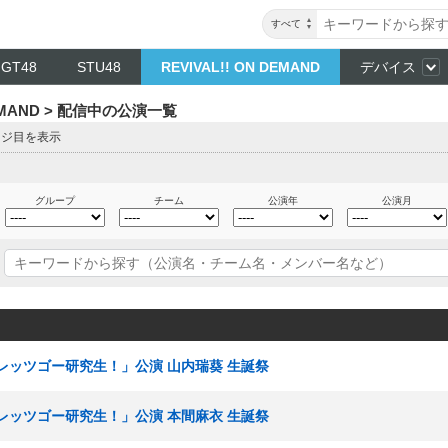
すべて
NGT48
STU48
REVIVAL!! ON DEMAND
デバイス
DEMAND > 配信中の公演一覧
ージ目を表示
グループ
チーム
公演年
公演月
 「レッツゴー研究生！」公演 山内瑞葵 生誕祭
 「レッツゴー研究生！」公演 本間麻衣 生誕祭