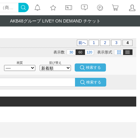
AKB48グループ LIVE!! ON DEMAND チケット
前へ
1
2
3
4
テキスト
画像
表示数
表示形式
30
60
120
画質
並び替え
検索する