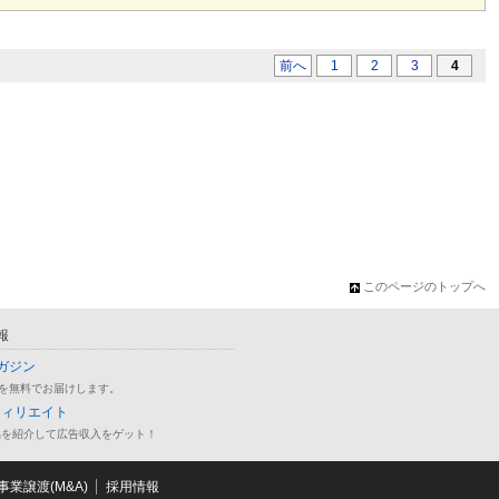
前へ
1
2
3
4
このページのトップへ
報
ガジン
を無料でお届けします。
フィリエイト
品を紹介して広告収入をゲット！
業譲渡(M&A)
採用情報