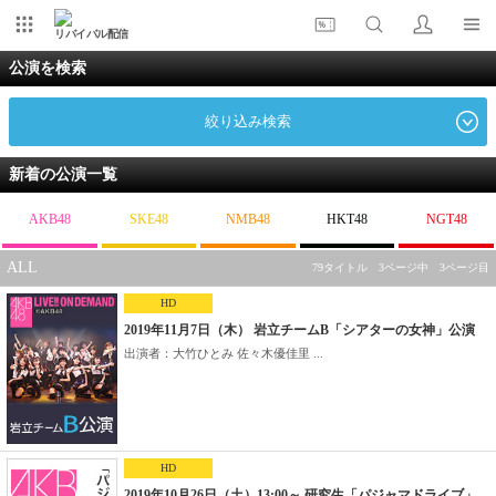
リバイバル配信
公演を検索
絞り込み検索
新着の公演一覧
AKB48
SKE48
NMB48
HKT48
NGT48
ALL
79タイトル 3ページ中 3ページ目
HD
2019年11月7日（木） 岩立チームB「シアターの女神」公演
出演者：大竹ひとみ 佐々木優佳里 ...
HD
2019年10月26日（土）13:00～ 研究生「パジャマドライブ」