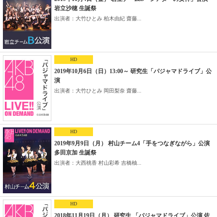
岩立沙穂 生誕祭
出演者：大竹ひとみ 柏木由紀 齋藤...
HD
2019年10月6日（日）13:00～ 研究生「パジャマドライブ」公
演
出演者：大竹ひとみ 岡田梨奈 齋藤...
HD
2019年9月9日（月） 村山チーム4「手をつなぎながら」公演
多田京加 生誕祭
出演者：大西桃香 村山彩希 吉橋柚...
HD
2018年11月19日（月） 研究生 「パジャマドライブ」公演 佐