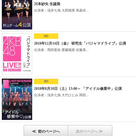
川本紗矢 生誕祭
出演者：浅井七海 大西桃香 馬嘉伶...
HD
2018年12月14日（金） 研究生「パジャマドライブ」公演
出演者：岡田梨奈 齋藤陽菜 佐藤美...
HD
2018年8月18日（土）13:00～ 「アイドル修業中」公演
出演者：浅井七海 大竹ひとみ 岡田...
≪
≫
前のページへ
次のページへ