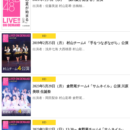
出演者：佐藤美波 村山彩希 吉橋柚...
HD
2019年2月25日（月） 村山チーム4 「手をつなぎながら」公演
出演者：浅井七海 大西桃香 村山彩...
HD
2023年5月29日（月） 倉野尾チーム4「サムネイル」公演 川原
美咲 生誕祭
出演者：岡田梨奈 村山彩希 倉野尾...
HD
2023年3月12日（日）13:30～ 倉野尾チーム4「サムネイル」