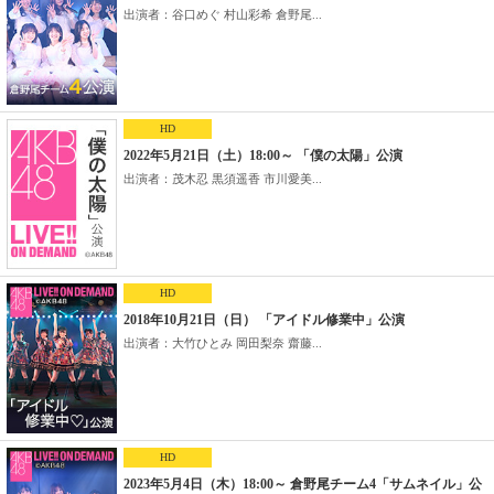
出演者：谷口めぐ 村山彩希 倉野尾...
HD
2022年5月21日（土）18:00～ 「僕の太陽」公演
出演者：茂木忍 黒須遥香 市川愛美...
HD
2018年10月21日（日） 「アイドル修業中」公演
出演者：大竹ひとみ 岡田梨奈 齋藤...
HD
2023年5月4日（木）18:00～ 倉野尾チーム4「サムネイル」公