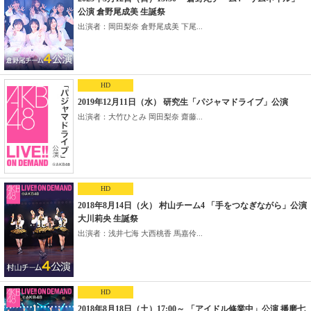
公演 倉野尾成美 生誕祭
出演者：岡田梨奈 倉野尾成美 下尾...
HD
2019年12月11日（水） 研究生「パジャマドライブ」公演
出演者：大竹ひとみ 岡田梨奈 齋藤...
HD
2018年8月14日（火） 村山チーム4 「手をつなぎながら」公演
大川莉央 生誕祭
出演者：浅井七海 大西桃香 馬嘉伶...
HD
2018年8月18日（土）17:00～ 「アイドル修業中」公演 播磨七