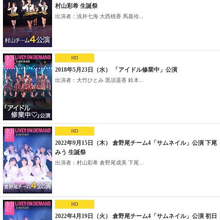
村山彩希 生誕祭
出演者：浅井七海 大西桃香 馬嘉伶...
HD
2018年5月23日（水） 「アイドル修業中」公演
出演者：大竹ひとみ 黒須遥香 鈴木...
HD
2022年9月15日（木） 倉野尾チーム4「サムネイル」公演 下尾
みう 生誕祭
出演者：村山彩希 倉野尾成美 下尾...
HD
2022年4月19日（火） 倉野尾チーム4「サムネイル」公演 初日