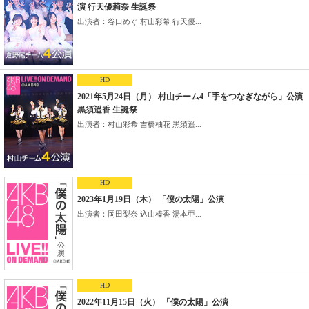
演 行天優莉奈 生誕祭
出演者：谷口めぐ 村山彩希 行天優...
HD
2021年5月24日（月） 村山チーム4「手をつなぎながら」公演
黒須遥香 生誕祭
出演者：村山彩希 吉橋柚花 黒須遥...
HD
2023年1月19日（木） 「僕の太陽」公演
出演者：岡田梨奈 込山榛香 湯本亜...
HD
2022年11月15日（火） 「僕の太陽」公演