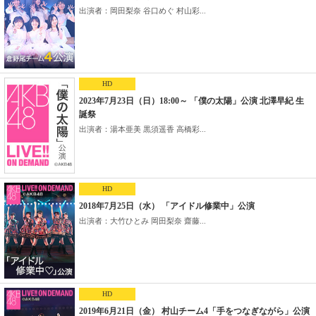
出演者：岡田梨奈 谷口めぐ 村山彩...
HD
2023年7月23日（日）18:00～ 「僕の太陽」公演 北澤早紀 生
誕祭
出演者：湯本亜美 黒須遥香 高橋彩...
HD
2018年7月25日（水） 「アイドル修業中」公演
出演者：大竹ひとみ 岡田梨奈 齋藤...
HD
2019年6月21日（金） 村山チーム4「手をつなぎながら」公演