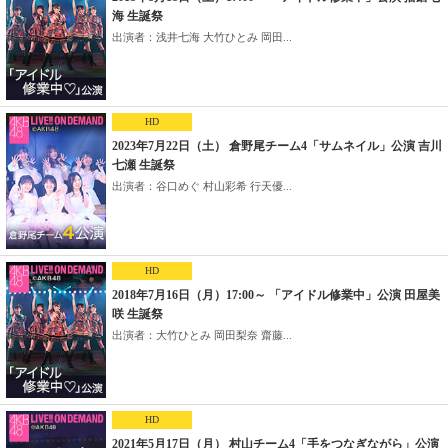
海 生誕祭
出演者：浅井七海 大竹ひとみ 岡田...
HD
2023年7月22日（土） 倉野尾チーム4「サムネイル」公演 吉川
七瀬 生誕祭
出演者：谷口めぐ 村山彩希 行天優...
HD
2018年7月16日（月）17:00～ 「アイドル修業中」公演 田屋美
咲 生誕祭
出演者：大竹ひとみ 岡田梨奈 齋藤...
HD
2021年5月17日（月） 村山チーム4「手をつなぎながら」公演