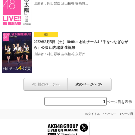
出演者：岡田梨奈 込山榛香 篠崎彩...
HD
2022年3月5日（土）18:00～ 村山チーム4「手をつなぎなが
ら」公演 山内瑞葵 生誕祭
出演者：村山彩希 吉橋柚花 永野芹...
≪
≫
前のページへ
次のページへ
ページ目を表示
95タイトル 4ページ中 1ページ目