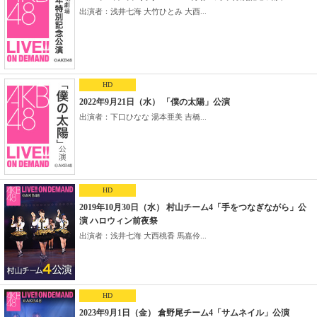
出演者：浅井七海 大竹ひとみ 大西...
HD
2022年9月21日（水） 「僕の太陽」公演
出演者：下口ひなな 湯本亜美 吉橋...
HD
2019年10月30日（水） 村山チーム4「手をつなぎながら」公
演 ハロウィン前夜祭
出演者：浅井七海 大西桃香 馬嘉伶...
HD
2023年9月1日（金） 倉野尾チーム4「サムネイル」公演