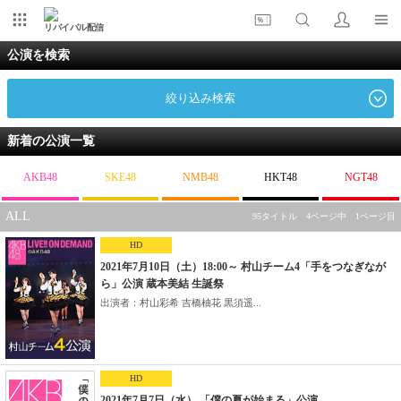
リバイバル配信
公演を検索
絞り込み検索
新着の公演一覧
AKB48
SKE48
NMB48
HKT48
NGT48
ALL
95タイトル 4ページ中 1ページ目
HD
2021年7月10日（土）18:00～ 村山チーム4「手をつなぎなが
ら」公演 蔵本美結 生誕祭
出演者：村山彩希 吉橋柚花 黒須遥...
HD
2021年7月7日（水） 「僕の夏が始まる」公演