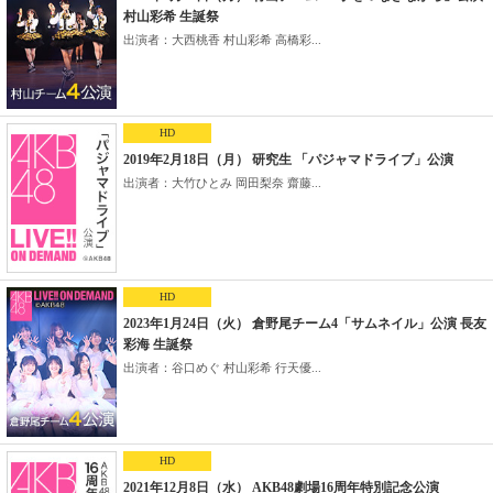
村山彩希 生誕祭
出演者：大西桃香 村山彩希 高橋彩...
HD
2019年2月18日（月） 研究生 「パジャマドライブ」公演
出演者：大竹ひとみ 岡田梨奈 齋藤...
HD
2023年1月24日（火） 倉野尾チーム4「サムネイル」公演 長友
彩海 生誕祭
出演者：谷口めぐ 村山彩希 行天優...
HD
2021年12月8日（水） AKB48劇場16周年特別記念公演