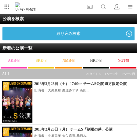
リバイバル配信
公演を検索
絞り込み検索
新着の公演一覧
AKB48
SKE48
NMB48
HKT48
NGT48
ALL
28タイトル 1ページ中 1ページ目
2013年3月23日（土） 17:00～ チームS公演 遠方限定公演
出演者：大矢真那 桑原みずき 高田...
2013年2月25日（月） チームS「制服の芽」公演
出演者：北原里英 大矢真那 桑原み...