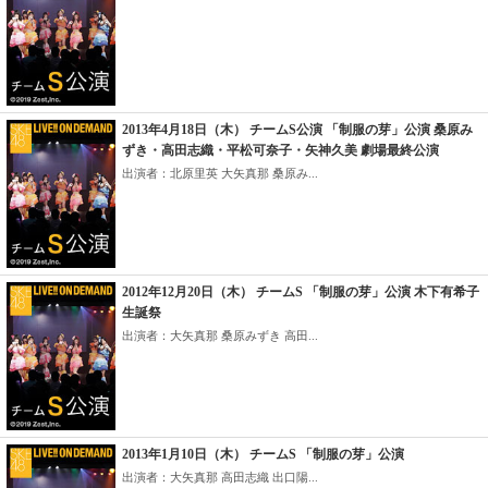
2013年4月18日（木） チームS公演 「制服の芽」公演 桑原み
ずき・高田志織・平松可奈子・矢神久美 劇場最終公演
出演者：北原里英 大矢真那 桑原み...
2012年12月20日（木） チームS 「制服の芽」公演 木下有希子
生誕祭
出演者：大矢真那 桑原みずき 高田...
2013年1月10日（木） チームS 「制服の芽」公演
出演者：大矢真那 高田志織 出口陽...