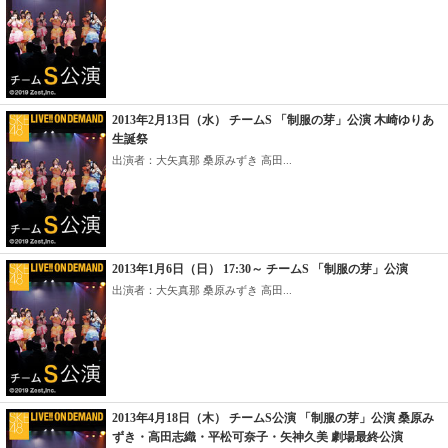
2013年2月13日（水） チームS 「制服の芽」公演 木崎ゆりあ
生誕祭
出演者：大矢真那 桑原みずき 高田...
2013年1月6日（日） 17:30～ チームS 「制服の芽」公演
出演者：大矢真那 桑原みずき 高田...
2013年4月18日（木） チームS公演 「制服の芽」公演 桑原み
ずき・高田志織・平松可奈子・矢神久美 劇場最終公演