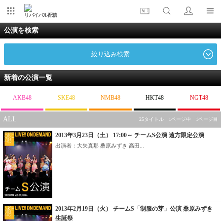
リバイバル配信
公演を検索
絞り込み検索
新着の公演一覧
AKB48
SKE48
NMB48
HKT48
NGT48
ALL
25タイトル 1ページ中 1ページ目
2013年3月23日（土） 17:00～ チームS公演 遠方限定公演
出演者：大矢真那 桑原みずき 高田...
2013年2月19日（火） チームS「制服の芽」公演 桑原みずき
生誕祭