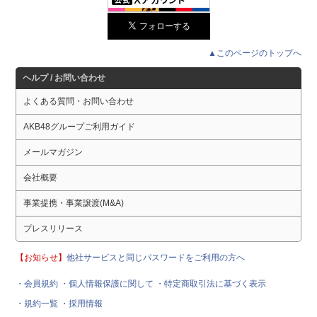
▲このページのトップへ
ヘルプ / お問い合わせ
よくある質問・お問い合わせ
AKB48グループご利用ガイド
メールマガジン
会社概要
事業提携・事業譲渡(M&A)
プレスリリース
【お知らせ】
他社サービスと同じパスワードをご利用の方へ
・会員規約
・個人情報保護に関して
・特定商取引法に基づく表示
・規約一覧
・採用情報