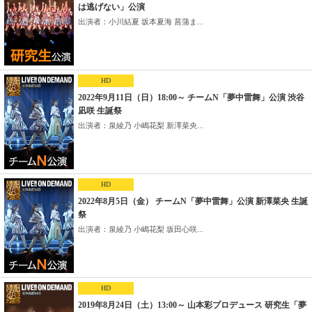
は逃げない」公演
出演者：小川結夏 坂本夏海 菖蒲ま...
HD
2022年9月11日（日）18:00～ チームN「夢中雷舞」公演 渋谷
凪咲 生誕祭
出演者：泉綾乃 小嶋花梨 新澤菜央...
HD
2022年8月5日（金） チームN「夢中雷舞」公演 新澤菜央 生誕
祭
出演者：泉綾乃 小嶋花梨 坂田心咲...
HD
2019年8月24日（土）13:00～ 山本彩プロデュース 研究生「夢