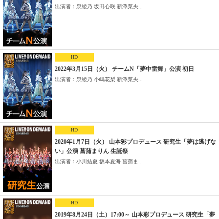
出演者：泉綾乃 坂田心咲 新澤菜央...
HD
2022年3月15日（火） チームN「夢中雷舞」公演 初日
出演者：泉綾乃 小嶋花梨 新澤菜央...
HD
2020年1月7日（火） 山本彩プロデュース 研究生「夢は逃げな
い」公演 菖蒲まりん 生誕祭
出演者：小川結夏 坂本夏海 菖蒲ま...
HD
2019年8月24日（土）17:00～ 山本彩プロデュース 研究生「夢