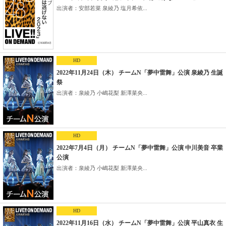
出演者：安部若菜 泉綾乃 塩月希依...
HD
2022年11月24日（木） チームN「夢中雷舞」公演 泉綾乃 生誕
祭
出演者：泉綾乃 小嶋花梨 新澤菜央...
HD
2022年7月4日（月） チームN「夢中雷舞」公演 中川美音 卒業
公演
出演者：泉綾乃 小嶋花梨 新澤菜央...
HD
2022年11月16日（水） チームN「夢中雷舞」公演 平山真衣 生