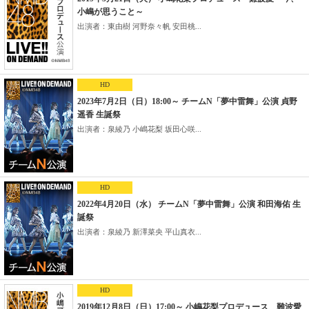
小嶋が思うこと～
出演者：東由樹 河野奈々帆 安田桃...
HD
2023年7月2日（日）18:00～ チームN「夢中雷舞」公演 貞野
遥香 生誕祭
出演者：泉綾乃 小嶋花梨 坂田心咲...
HD
2022年4月20日（水） チームN「夢中雷舞」公演 和田海佑 生
誕祭
出演者：泉綾乃 新澤菜央 平山真衣...
HD
2019年12月8日（日）17:00～ 小嶋花梨プロデュース 難波愛