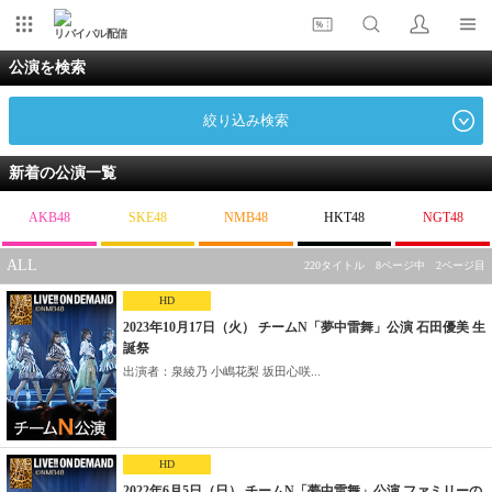
リバイバル配信
公演を検索
絞り込み検索
新着の公演一覧
AKB48
SKE48
NMB48
HKT48
NGT48
ALL
220タイトル 8ページ中 2ページ目
HD
2023年10月17日（火） チームN「夢中雷舞」公演 石田優美 生
誕祭
出演者：泉綾乃 小嶋花梨 坂田心咲...
HD
2022年6月5日（日） チームN「夢中雷舞」公演 ファミリーの