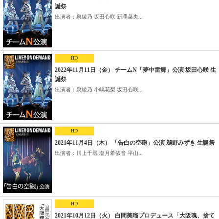
誕祭
出演者：泉綾乃 坂田心咲 新澤菜央...
HD
2022年11月11日（金） チームN「夢中雷舞」公演 坂田心咲 生
誕祭
出演者：泉綾乃 小嶋花梨 坂田心咲...
HD
2021年11月4日（木） 「告白の空砲」公演 鵜野みずき 生誕祭
出演者：川上千尋 塩月希依音 平山...
HD
2021年10月12日（火） 白間美瑠プロデュース「大阪魂、捨て