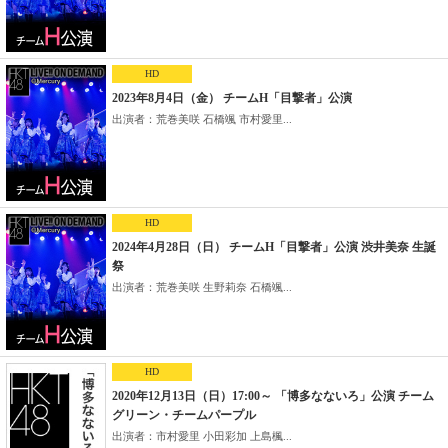
HD
2023年8月4日（金） チームH「目撃者」公演
出演者：荒巻美咲 石橋颯 市村愛里...
HD
2024年4月28日（日） チームH「目撃者」公演 渋井美奈 生誕
祭
出演者：荒巻美咲 生野莉奈 石橋颯...
HD
2020年12月13日（日）17:00～ 「博多なないろ」公演 チーム
グリーン・チームパープル
出演者：市村愛里 小田彩加 上島楓...