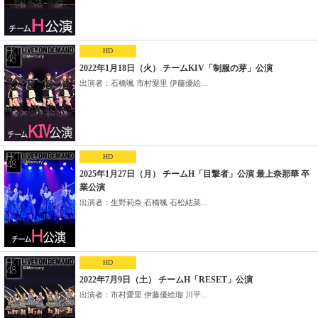
HD
2022年1月18日（火） チームKIV「制服の芽」公演
出演者：石橋颯 市村愛里 伊藤優絵...
HD
2025年1月27日（月） チームH「目撃者」公演 最上奈那華 卒
業公演
出演者：生野莉奈 石橋颯 石松結菜...
HD
2022年7月9日（土） チームH「RESET」公演
出演者：市村愛里 伊藤優絵瑠 川平...