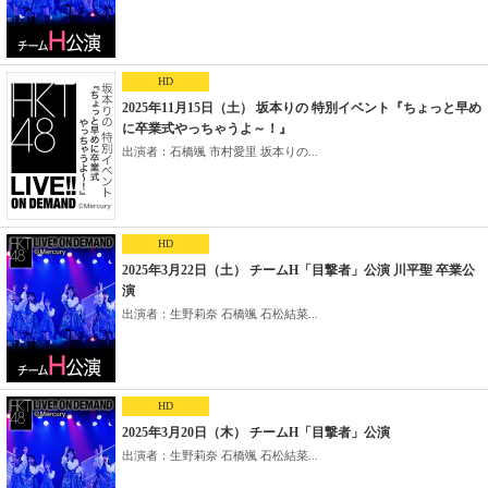
HD
2025年11月15日（土） 坂本りの 特別イベント『ちょっと早め
に卒業式やっちゃうよ～！』
出演者：石橋颯 市村愛里 坂本りの...
HD
2025年3月22日（土） チームH「目撃者」公演 川平聖 卒業公
演
出演者：生野莉奈 石橋颯 石松結菜...
HD
2025年3月20日（木） チームH「目撃者」公演
出演者：生野莉奈 石橋颯 石松結菜...