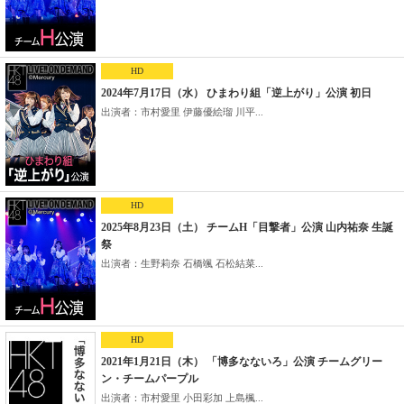
HD
2024年7月17日（水） ひまわり組「逆上がり」公演 初日
出演者：市村愛里 伊藤優絵瑠 川平...
HD
2025年8月23日（土） チームH「目撃者」公演 山内祐奈 生誕
祭
出演者：生野莉奈 石橋颯 石松結菜...
HD
2021年1月21日（木） 「博多なないろ」公演 チームグリー
ン・チームパープル
出演者：市村愛里 小田彩加 上島楓...