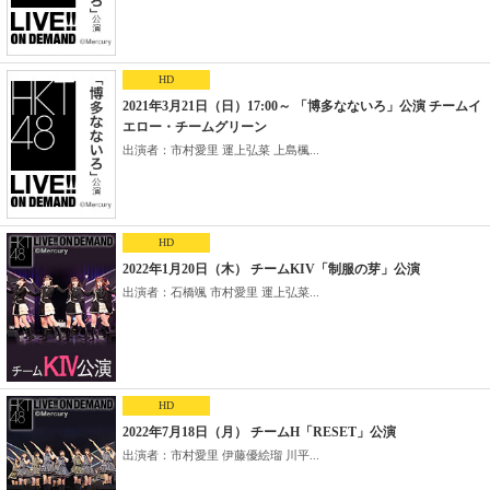
HD
2021年3月21日（日）17:00～ 「博多なないろ」公演 チームイ
エロー・チームグリーン
出演者：市村愛里 運上弘菜 上島楓...
HD
2022年1月20日（木） チームKIV「制服の芽」公演
出演者：石橋颯 市村愛里 運上弘菜...
HD
2022年7月18日（月） チームH「RESET」公演
出演者：市村愛里 伊藤優絵瑠 川平...