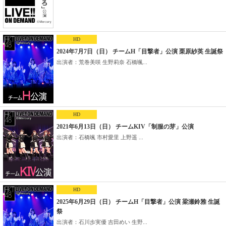
HD
2024年7月7日（日） チームH「目撃者」公演 栗原紗英 生誕祭
出演者：荒巻美咲 生野莉奈 石橋颯...
HD
2021年6月13日（日） チームKIV「制服の芽」公演
出演者：石橋颯 市村愛里 上野遥 ...
HD
2025年6月29日（日） チームH「目撃者」公演 梁瀬鈴雅 生誕
祭
出演者：石川歩実優 吉田めい 生野...