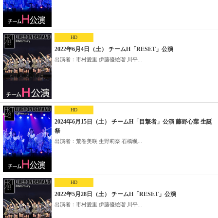
HD
2022年6月4日（土） チームH「RESET」公演
出演者：市村愛里 伊藤優絵瑠 川平...
HD
2024年6月15日（土） チームH「目撃者」公演 藤野心葉 生誕
祭
出演者：荒巻美咲 生野莉奈 石橋颯...
HD
2022年5月28日（土） チームH「RESET」公演
出演者：市村愛里 伊藤優絵瑠 川平...