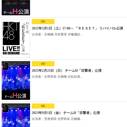
HD
2025年3月1日（土）17:00～ 「ＲＥＳＥＴ」 リバイバル公演
出演者：石橋颯 市村愛里 伊藤優絵...
HD
2025年2月23日（日） チームH「目撃者」公演
出演者：生野莉奈 石橋颯 石松結菜...
HD
2023年9月1日（金） チームH「目撃者」公演
出演者：荒巻美咲 生野莉奈 石橋颯...