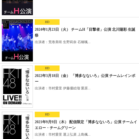
HD
2024年1月23日（火） チームH「目撃者」公演 北川陽彩 生誕
祭
出演者：荒巻美咲 生野莉奈 石橋颯...
HD
2022年3月18日（金） 「博多なないろ」公演 チームレインボ
ー
出演者：市村愛里 伊藤優絵瑠 栗原...
HD
2021年9月9日（木） 配信限定「博多なないろ」公演 チームイ
エロー・チームグリーン
出演者：市村愛里 運上弘菜 上島楓...