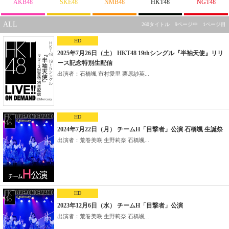
AKB48
SKE48
NMB48
HKT48
NGT48
ALL
260タイトル 9ページ中 1ページ目
HD
2025年7月26日（土） HKT48 19thシングル『半袖天使』リリ
ース記念特別生配信
出演者：石橋颯 市村愛里 栗原紗英...
HD
2024年7月22日（月） チームH「目撃者」公演 石橋颯 生誕祭
出演者：荒巻美咲 生野莉奈 石橋颯...
HD
2023年12月6日（水） チームH「目撃者」公演
出演者：荒巻美咲 生野莉奈 石橋颯...