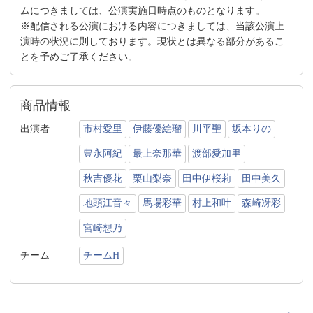
ムにつきましては、公演実施日時点のものとなります。
※配信される公演における内容につきましては、当該公演上
演時の状況に則しております。現状とは異なる部分があるこ
とを予めご了承ください。
商品情報
出演者
市村愛里
伊藤優絵瑠
川平聖
坂本りの
豊永阿紀
最上奈那華
渡部愛加里
秋吉優花
栗山梨奈
田中伊桜莉
田中美久
地頭江音々
馬場彩華
村上和叶
森崎冴彩
宮崎想乃
チーム
チームH