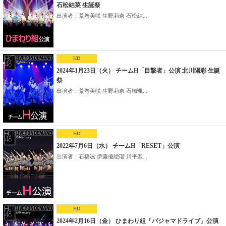
石松結菜 生誕祭
出演者：荒巻美咲 生野莉奈 石松結...
HD
2024年1月23日（火） チームH「目撃者」公演 北川陽彩 生誕
祭
出演者：荒巻美咲 生野莉奈 石橋颯...
HD
2022年7月6日（水） チームH「RESET」公演
出演者：石橋颯 伊藤優絵瑠 川平聖...
HD
2024年2月16日（金） ひまわり組「パジャマドライブ」公演