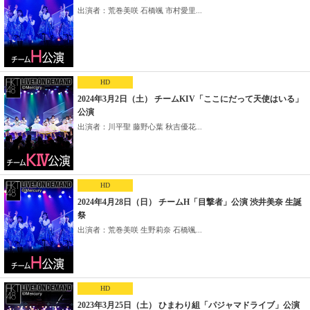
出演者：荒巻美咲 石橋颯 市村愛里...
HD
2024年3月2日（土） チームKIV「ここにだって天使はいる」
公演
出演者：川平聖 藤野心葉 秋吉優花...
HD
2024年4月28日（日） チームH「目撃者」公演 渋井美奈 生誕
祭
出演者：荒巻美咲 生野莉奈 石橋颯...
HD
2023年3月25日（土） ひまわり組「パジャマドライブ」公演