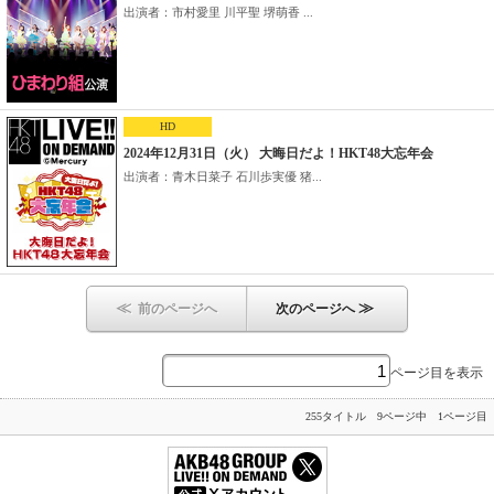
出演者：市村愛里 川平聖 堺萌香 ...
HD
2024年12月31日（火） 大晦日だよ！HKT48大忘年会
出演者：青木日菜子 石川歩実優 猪...
≪
≫
前のページへ
次のページへ
ページ目を表示
255タイトル 9ページ中 1ページ目