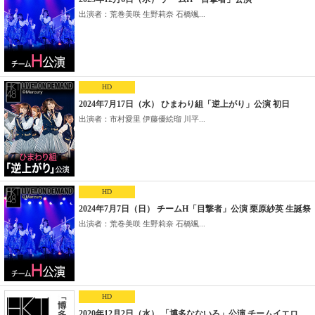
出演者：荒巻美咲 生野莉奈 石橋颯...
HD
2024年7月17日（水） ひまわり組「逆上がり」公演 初日
出演者：市村愛里 伊藤優絵瑠 川平...
HD
2024年7月7日（日） チームH「目撃者」公演 栗原紗英 生誕祭
出演者：荒巻美咲 生野莉奈 石橋颯...
HD
2020年12月2日（水） 「博多なないろ」公演 チームイエロ