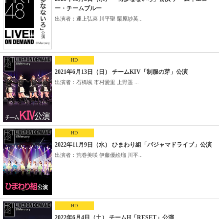
ー・チームブルー
出演者：運上弘菜 川平聖 栗原紗英...
HD
2021年6月13日（日） チームKIV「制服の芽」公演
出演者：石橋颯 市村愛里 上野遥 ...
HD
2022年11月9日（水） ひまわり組「パジャマドライブ」公演
出演者：荒巻美咲 伊藤優絵瑠 川平...
HD
2022年6月4日（土） チームH「RESET」公演