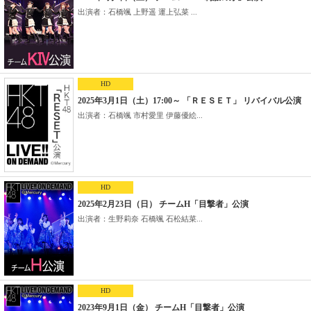
出演者：石橋颯 上野遥 運上弘菜 ...
HD
2025年3月1日（土）17:00～ 「ＲＥＳＥＴ」 リバイバル公演
出演者：石橋颯 市村愛里 伊藤優絵...
HD
2025年2月23日（日） チームH「目撃者」公演
出演者：生野莉奈 石橋颯 石松結菜...
HD
2023年9月1日（金） チームH「目撃者」公演