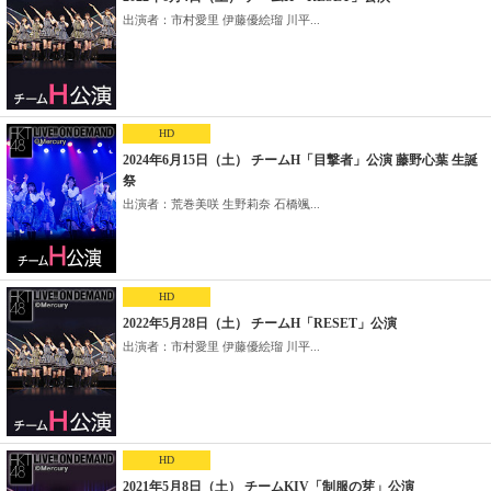
出演者：市村愛里 伊藤優絵瑠 川平...
HD
2024年6月15日（土） チームH「目撃者」公演 藤野心葉 生誕
祭
出演者：荒巻美咲 生野莉奈 石橋颯...
HD
2022年5月28日（土） チームH「RESET」公演
出演者：市村愛里 伊藤優絵瑠 川平...
HD
2021年5月8日（土） チームKIV「制服の芽」公演