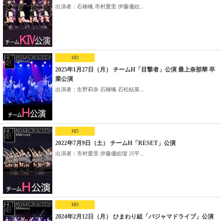
出演者：石橋颯 市村愛里 伊藤優絵...
HD
2025年1月27日（月） チームH「目撃者」公演 最上奈那華 卒
業公演
出演者：生野莉奈 石橋颯 石松結菜...
HD
2022年7月9日（土） チームH「RESET」公演
出演者：市村愛里 伊藤優絵瑠 川平...
HD
2024年2月12日（月） ひまわり組「パジャマドライブ」公演