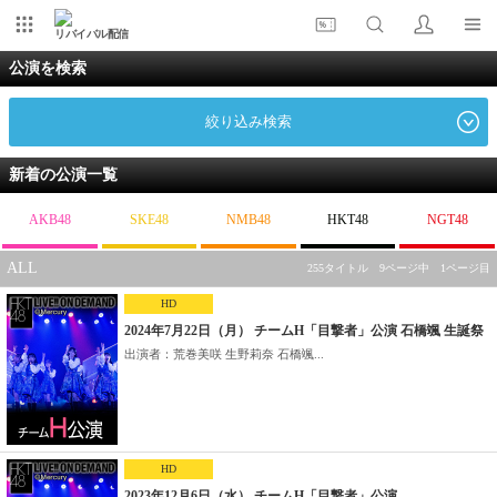
リバイバル配信
公演を検索
絞り込み検索
新着の公演一覧
AKB48
SKE48
NMB48
HKT48
NGT48
ALL
255タイトル 9ページ中 1ページ目
HD
2024年7月22日（月） チームH「目撃者」公演 石橋颯 生誕祭
出演者：荒巻美咲 生野莉奈 石橋颯...
HD
2023年12月6日（水） チームH「目撃者」公演