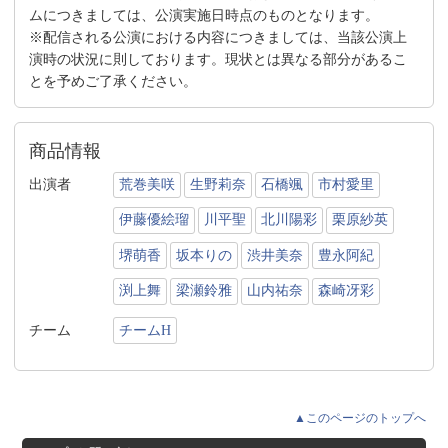
ムにつきましては、公演実施日時点のものとなります。
※配信される公演における内容につきましては、当該公演上
演時の状況に則しております。現状とは異なる部分があるこ
とを予めご了承ください。
商品情報
出演者
荒巻美咲
生野莉奈
石橋颯
市村愛里
伊藤優絵瑠
川平聖
北川陽彩
栗原紗英
堺萌香
坂本りの
渋井美奈
豊永阿紀
渕上舞
梁瀬鈴雅
山内祐奈
森崎冴彩
チーム
チームH
▲このページのトップへ