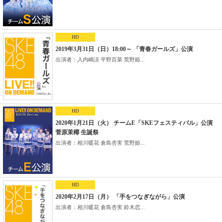
HD
2019年3月31日（日）18:00～ 「青春ガールズ」公演
出演者：入内嶋涼 平野百菜 荒野姫...
HD
2020年1月21日（火） チームE「SKEフェスティバル」公演
菅原茉椰 生誕祭
出演者：相川暖花 倉島杏実 荒野姫...
HD
2020年2月17日（月） 「手をつなぎながら」公演
出演者：相川暖花 倉島杏実 鈴木恋...