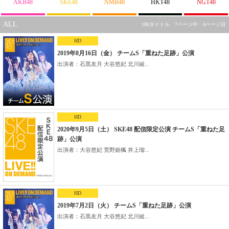
AKB48
SKE48
NMB48
HKT48
NGT48
ALL
186タイトル 7ページ中 6ページ目
HD
2019年8月16日（金） チームS「重ねた足跡」公演
出演者：石黒友月 大谷悠妃 北川綾...
HD
2020年9月5日（土） SKE48 配信限定公演 チームS「重ねた足
跡」公演
出演者：大谷悠妃 荒野姫楓 井上瑠...
HD
2019年7月2日（火） チームS「重ねた足跡」公演
出演者：石黒友月 大谷悠妃 北川綾...