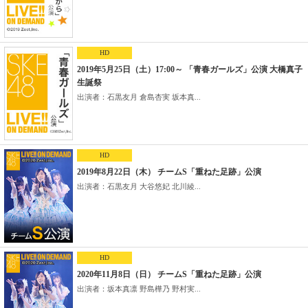
HD
2019年5月25日（土）17:00～ 「青春ガールズ」公演 大橋真子
生誕祭
出演者：石黒友月 倉島杏実 坂本真...
HD
2019年8月22日（木） チームS「重ねた足跡」公演
出演者：石黒友月 大谷悠妃 北川綾...
HD
2020年11月8日（日） チームS「重ねた足跡」公演
出演者：坂本真凛 野島樺乃 野村実...