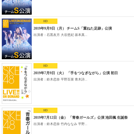
HD
2019年9月9日（月） チームS「重ねた足跡」公演
出演者：石黒友月 大谷悠妃 坂本真...
HD
2019年7月9日（火） 「手をつなぎながら」公演 初日
出演者：鈴木恋奈 平野百菜 青木詩...
HD
2019年7月12日（金） 「青春ガールズ」公演 池田楓 生誕祭
出演者：鈴木恋奈 竹内ななみ 平野...