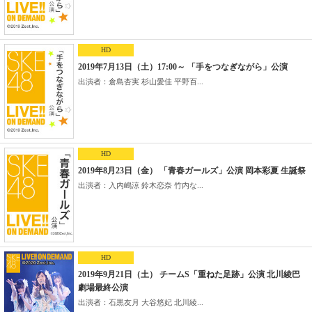
HD
2019年7月13日（土）17:00～ 「手をつなぎながら」公演
出演者：倉島杏実 杉山愛佳 平野百...
HD
2019年8月23日（金） 「青春ガールズ」公演 岡本彩夏 生誕祭
出演者：入内嶋涼 鈴木恋奈 竹内な...
HD
2019年9月21日（土） チームS「重ねた足跡」公演 北川綾巴
劇場最終公演
出演者：石黒友月 大谷悠妃 北川綾...