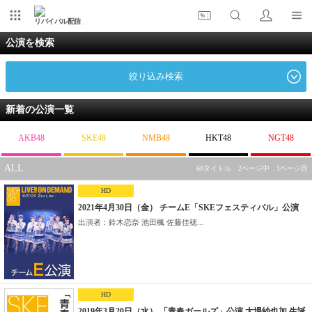
リバイバル配信
公演を検索
絞り込み検索
新着の公演一覧
AKB48
SKE48
NMB48
HKT48
NGT48
ALL
60タイトル 2ページ中 1ページ目
HD
2021年4月30日（金） チームE「SKEフェスティバル」公演
出演者：鈴木恋奈 池田楓 佐藤佳穂...
HD
2019年3月20日（水） 「青春ガールズ」公演 大場紗也加 生誕