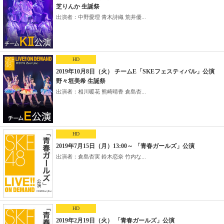
芝りんか 生誕祭
出演者：中野愛理 青木詩織 荒井優...
HD
2019年10月8日（火） チームE「SKEフェスティバル」公演
野々垣美希 生誕祭
出演者：相川暖花 熊崎晴香 倉島杏...
HD
2019年7月15日（月）13:00～ 「青春ガールズ」公演
出演者：倉島杏実 鈴木恋奈 竹内な...
HD
2019年2月19日（火） 「青春ガールズ」公演