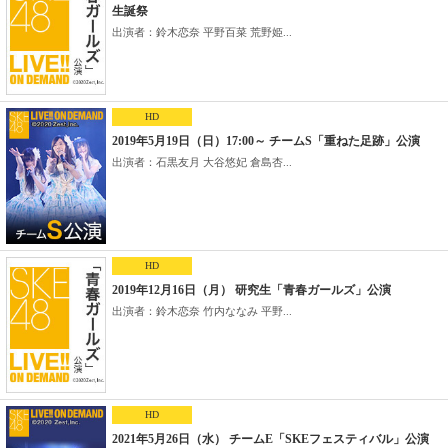
生誕祭
出演者：鈴木恋奈 平野百菜 荒野姫...
HD
2019年5月19日（日）17:00～ チームS「重ねた足跡」公演
出演者：石黒友月 大谷悠妃 倉島杏...
HD
2019年12月16日（月） 研究生「青春ガールズ」公演
出演者：鈴木恋奈 竹内ななみ 平野...
HD
2021年5月26日（水） チームE「SKEフェスティバル」公演