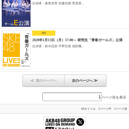
出演者：倉島杏実 佐藤佳穂 菅原茉...
HD
2020年1月13日（月）17:00～ 研究生「青春ガールズ」公演
出演者：鈴木恋奈 平野百菜 池田楓...
≪
≫
前のページへ
次のページへ
ページ目を表示
60タイトル 2ページ中 1ページ目