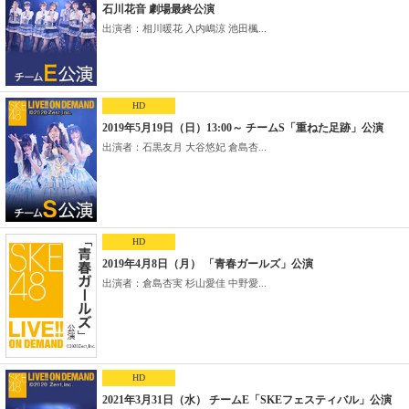
石川花音 劇場最終公演
出演者：相川暖花 入内嶋涼 池田楓...
HD
2019年5月19日（日）13:00～ チームS「重ねた足跡」公演
出演者：石黒友月 大谷悠妃 倉島杏...
HD
2019年4月8日（月） 「青春ガールズ」公演
出演者：倉島杏実 杉山愛佳 中野愛...
HD
2021年3月31日（水） チームE「SKEフェスティバル」公演