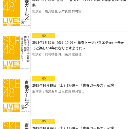
祭
出演者：相川暖花 坂本真凛 野村実...
HD
2021年2月19日（金）15:00～ 新春トークバラエテeee ～モォ
っと楽しい1年になりますように～
出演者：熊崎晴香 鎌田菜月 佐藤佳...
HD
2019年10月19日（土）17:00～ 「青春ガールズ」公演
出演者：石黒友月 坂本真凛 野村実...
HD
2019年10月26日（土）13:00～ 「青春ガールズ」公演