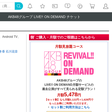
AKB48グループ LIVE!! ON DEMAND チケット
、
Android TV
、
ご購入・月額でのご視聴はこちらから
月額見放題コース
冬香
石川花音
AKB48グループの
LIVE!! ON DEMAND月額サービスの
過去公演がすべて見られる定額プラン！
5,478
月額
円
【セット割】なら月額3,122円＋1,628円で
もっとお得にご利用いただけます。
セット割ご利用方法はこちら