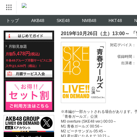
トップ
AKB48
SKE48
NMB48
HKT48
2019年10月26日（土）13:00
対応デバイス：
月額見放題
5,478円
月額
(税込)
収録時間：
※各48グループ月額サービスに加
出演者：
入中は1,628円（税込）！
※本編が一部カットされる場合があります。
「青春ガールズ」公演
M0 overture (SKE48 ver.) 00:03～
M1 青春ガールズ 00:56～
M2 ビーチサンダル 05:45～
M3 君が星になるまで 10:21～