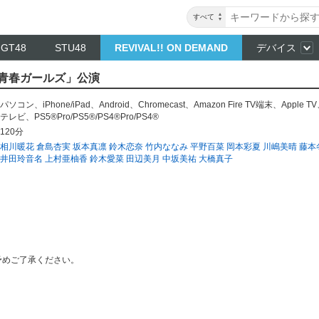
すべて
NGT48
STU48
REVIVAL!! ON DEMAND
デバイス
～ 「青春ガールズ」公演
パソコン
、
iPhone/iPad
、
Android
、
Chromecast
、
Amazon Fire TV端末
、
Apple TV
テレビ
、
PS5®Pro/PS5®/PS4®Pro/PS4®
120分
相川暖花
倉島杏実
坂本真凛
鈴木恋奈
竹内ななみ
平野百菜
岡本彩夏
川嶋美晴
藤本
井田玲音名
上村亜柚香
鈴木愛菜
田辺美月
中坂美祐
大橋真子
予めご了承ください。