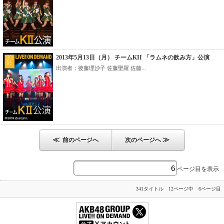
2013年5月13日（月） チームKII 「ラムネの飲み方」公演
出演者：後藤理沙子 佐藤聖羅 佐藤...
≪
≫
前のページへ
次のページへ
ページ目を表示
341タイトル 12ページ中 6ページ目