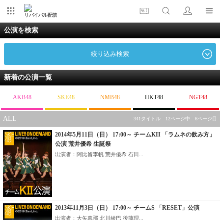
リバイバル配信
公演を検索
絞り込み検索
新着の公演一覧
AKB48
SKE48
NMB48
HKT48
NGT48
ALL
341タイトル 12ページ中 6ページ目
2014年5月11日（日） 17:00～ チームKII 「ラムネの飲み方」
公演 荒井優希 生誕祭
出演者：阿比留李帆 荒井優希 石田...
2013年11月3日（日） 17:00～ チームS 「RESET」公演
出演者：大矢真那 北川綾巴 後藤理...