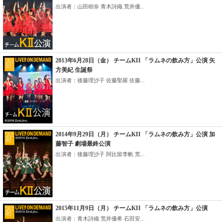
出演者：山田樹奈 青木詩織 荒井優...
2013年6月28日（金） チームKII 「ラムネの飲み方」公演 矢
方美紀 生誕祭
出演者：後藤理沙子 佐藤聖羅 佐藤...
2014年9月29日（月） チームKII 「ラムネの飲み方」公演 加
藤智子 劇場最終公演
出演者：後藤理沙子 阿比留李帆 荒...
2015年11月9日（月） チームKII 「ラムネの飲み方」公演
出演者：青木詩織 荒井優希 石田安...