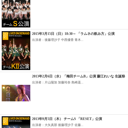
2015年3月15日（日）18:30～ 「ラムネの飲み方」公演
出演者：後藤理沙子 中西優香 青木...
2013年2月6日（水）「梅田チームB」公演 藤江れいな 生誕祭
出演者：片山陽加 加藤玲奈 島崎遥...
2013年9月5日（木） チームS 「RESET」公演
出演者：大矢真那 後藤理沙子 佐藤...