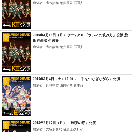
出演者：青木詩織 荒井優希 石田安...
2016年1月18日（月） チームKII 「ラムネの飲み方」公演 惣
田紗莉渚 生誕祭
出演者：青木詩織 荒井優希 石田安...
2015年7月4日（土）17:00～ 「手をつなぎながら」公演
出演者：熊崎晴香 山田樹奈 青木詩...
2015年8月17日（月） 「制服の芽」公演
出演者：犬塚あさな 後藤理沙子 杉...