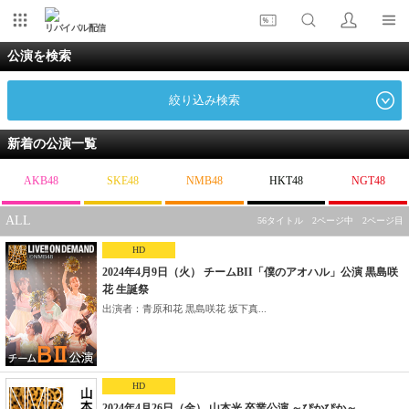
リバイバル配信
公演を検索
絞り込み検索
新着の公演一覧
AKB48
SKE48
NMB48
HKT48
NGT48
ALL
56タイトル 2ページ中 2ページ目
HD
2024年4月9日（火） チームBII「僕のアオハル」公演 黒島咲
花 生誕祭
出演者：青原和花 黒島咲花 坂下真...
HD
2024年4月26日（金） 山本光 卒業公演 ～ぴかぴか～