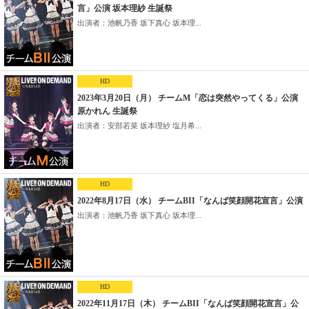
言」公演 坂本理紗 生誕祭
出演者：池帆乃香 坂下真心 坂本理...
HD
2023年3月20日（月） チームM「恋は突然やってくる」公演
原かれん 生誕祭
出演者：安部若菜 坂本理紗 塩月希...
HD
2022年8月17日（水） チームBII「なんば笑顔開花宣言」公演
出演者：池帆乃香 坂下真心 坂本理...
HD
2022年11月17日（木） チームBII「なんば笑顔開花宣言」公