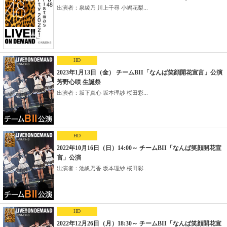
出演者：泉綾乃 川上千尋 小嶋花梨...
HD
2023年1月13日（金） チームBII「なんば笑顔開花宣言」公演
芳野心咲 生誕祭
出演者：坂下真心 坂本理紗 桜田彩...
HD
2022年10月16日（日）14:00～ チームBII「なんば笑顔開花宣
言」公演
出演者：池帆乃香 坂本理紗 桜田彩...
HD
2022年12月26日（月）18:30～ チームBII「なんば笑顔開花宣