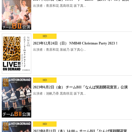
出演者：青原和花 黒島咲花 坂下真...
HD
2023年12月24日（日） NMB48 Christmas Party 2023！
出演者：青原和花 泉綾乃 坂下真心...
HD
2023年6月2日（金） チームBII「なんば笑顔開花宣言」公演
出演者：池帆乃香 黒島咲花 坂下真...
HD
2022年8月11日（木）14:00～ チームBII「なんば笑顔開花宣