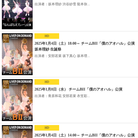
出演者：坂本理紗 渋谷紗雪 龍本弥...
HD
2025年1月4日（土）18:00～ チームBII「僕のアオハル」公演
坂本理紗 生誕祭
出演者：安部若菜 坂下真心 坂本理...
HD
2025年1月8日（水） チームBII「僕のアオハル」公演
出演者：青原和花 安部若菜 衣笠彩...
HD
2025年1月4日（土）14:00～ チームBII「僕のアオハル」公演