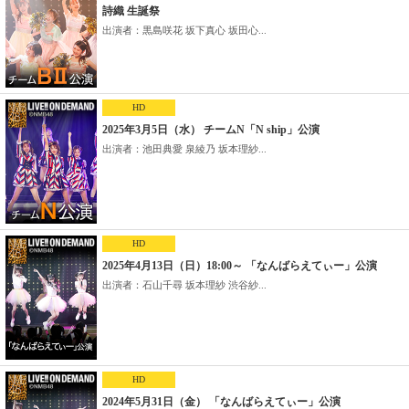
詩織 生誕祭
出演者：黒島咲花 坂下真心 坂田心...
HD
2025年3月5日（水） チームN「N ship」公演
出演者：池田典愛 泉綾乃 坂本理紗...
HD
2025年4月13日（日）18:00～ 「なんばらえてぃー」公演
出演者：石山千尋 坂本理紗 渋谷紗...
HD
2024年5月31日（金） 「なんばらえてぃー」公演